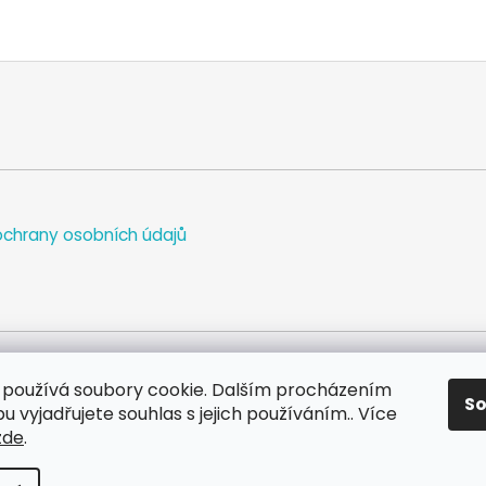
chrany osobních údajů
používá soubory cookie. Dalším procházením
S
WEB
FACEBOOK
INSTAGRAM
YOUTUBE
 vyjadřujete souhlas s jejich používáním.. Více
zde
.
va vyhrazena.
Upravit nastavení cookies