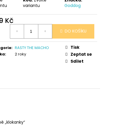
 V PORCELÁNU RŮŽE
antu
variantu
Goddog
9 Kč
ná
DO KOŠÍKU
:
Tisk
gorie
:
RASTY THE MACHO
ka
:
2 roky
Zeptat se
Sdílet
ě „klokanky“