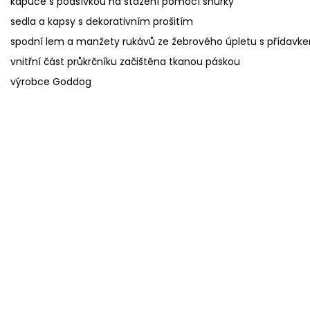
kapuce s podšívkou na stažení pomocí šňůrky
sedla a kapsy s dekorativním prošitím
spodní lem a manžety rukávů ze žebrového úpletu s přídavk
vnitřní část průkrčníku začištěna tkanou páskou
výrobce Goddog