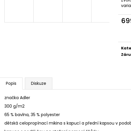
SÓJOVÁ SVÍČKA V PORCELÁNU ZELENÝ
SÓJOVÁ SVÍČKA
vari
ČAJ
400 Kč
400 Kč
69
Měr
cena
Kate
Záru
Popis
Diskuze
značka Adler
300 g/m2
65 % bavlna, 35 % polyester
dětská celopropínací mikina s kapucí a přední kapsou v podob