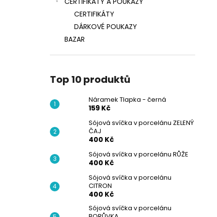
CERTIFIKÁTY A POUKAZY
CERTIFIKÁTY
DÁRKOVÉ POUKAZY
BAZAR
Top 10 produktů
Náramek Tlapka - černá
159 Kč
Sójová svíčka v porcelánu ZELENÝ
ČAJ
400 Kč
Sójová svíčka v porcelánu RŮŽE
400 Kč
Sójová svíčka v porcelánu
CITRON
400 Kč
Sójová svíčka v porcelánu
BORŮVKA