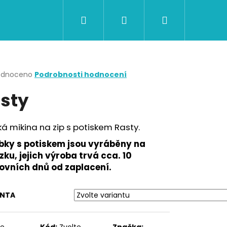
Hledat
Přihlášení
Nákupní
CERTIFIKÁTY A POUKAZY
BAZAR
Obch
košík
rné
odnoceno
Podrobnosti hodnocení
cení
sty
ktu
á mikina na zip s potiskem Rasty.
ček.
bky s potiskem jsou vyráběny na
ku, jejich výroba trvá cca. 10
ovních dnů od zaplacení.
ANTA
Následující
te
Kód:
Zvolte
Značka: