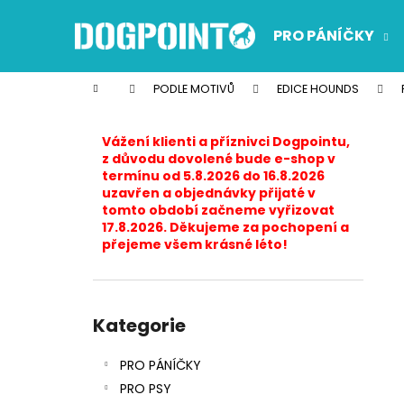
K
Přejít
na
o
PRO PÁNÍČKY
obsah
Zpět
Zpět
š
do
do
í
Domů
PODLE MOTIVŮ
EDICE HOUNDS
k
obchodu
obchodu
P
o
Vážení klienti a příznivci Dogpointu,
s
z důvodu dovolené bude e-shop v
termínu od 5.8.2026 do 16.8.2026
t
uzavřen a objednávky přijaté v
r
tomto období začneme vyřizovat
17.8.2026. Děkujeme za pochopení a
a
přejeme všem krásné léto!
n
n
í
Přeskočit
p
kategorie
Kategorie
a
PRO PÁNÍČKY
n
PRO PSY
e