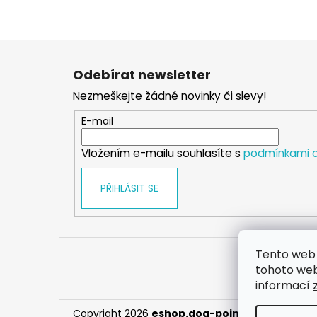
Z
á
Odebírat newsletter
p
Nezmeškejte žádné novinky či slevy!
a
t
E-mail
í
Vložením e-mailu souhlasíte s
podmínkami o
PŘIHLÁSIT SE
Tento web 
tohoto webu
informací
Copyright 2026
eshop.dog-point
. Všechna prá