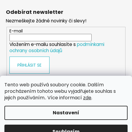
Z
á
Odebírat newsletter
p
Nezmeškejte žádné novinky či slevy!
a
t
E-mail
í
Vložením e-mailu souhlasíte s
podmínkami
ochrany osobních údajů
PŘIHLÁSIT SE
Tento web používá soubory cookie. Dalším
procházením tohoto webu vyjadřujete souhlas s
WEB
FACEBOOK
INSTAGRAM
YOUTUBE
jejich používáním.. Více informací
zde
.
Nastavení
Vytvořil Shoptet
Copyright 2026
eshop.dog-point
. Všechna práva
Souhlasím
vyhrazena.
Upravit nastavení cookies