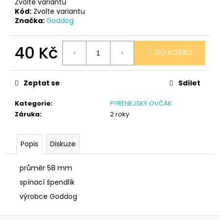
č
Zvolte variantu
u
Kód:
Zvolte variantu
Značka:
Goddog
j
e
m
40 Kč
DO KOŠÍKU
e
Měrná
cena:
Zeptat se
Sdílet
SÓJOVÁ
SVÍČKA
V
Kategorie
:
PYRENEJSKÝ OVČÁK
PORCELÁNU
Záruka
:
2 roky
ZELENÝ
ČAJ
400
Popis
Diskuze
Kč
průměr 58 mm
spínací špendlík
výrobce Goddog