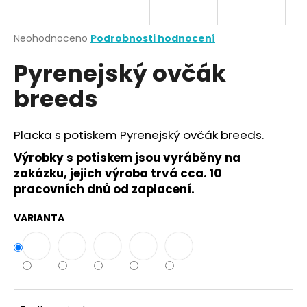
a
j
Průměrné
Neohodnoceno
Podrobnosti hodnocení
í
hodnocení
Pyrenejský ovčák
produktu
t
je
?
breeds
0,0
z
5
hvězdiček.
Placka s potiskem Pyrenejský ovčák breeds.
Výrobky s potiskem jsou vyráběny na
HLEDAT
zakázku, jejich výroba trvá cca. 10
pracovních dnů od zaplacení.
D
VARIANTA
o
p
o
r
u