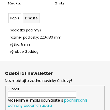
č
Záruka
:
2 roky
u
j
e
Popis
Diskuze
m
e
podložka pod myš
rozměr podložky: 220x180 mm
SÓJOVÁ
výška: 5 mm
SVÍČKA
V
výrobce Goddog
PORCELÁNU
ZELENÝ
Z
ČAJ
á
400
Odebírat newsletter
Kč
p
Nezmeškejte žádné novinky či slevy!
a
t
E-mail
í
Vložením e-mailu souhlasíte s
podmínkami
ochrany osobních údajů