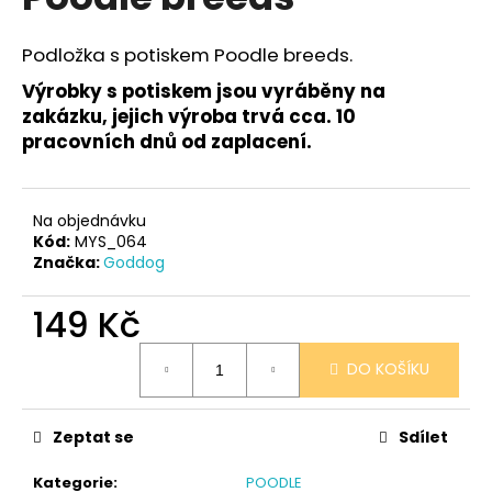
je
a
0,0
z
j
Podložka s potiskem Poodle breeds.
5
í
hvězdiček.
Výrobky s potiskem jsou vyráběny na
t
zakázku, jejich výroba trvá cca. 10
?
pracovních dnů od zaplacení.
Na objednávku
Kód:
MYS_064
HLEDAT
Značka:
Goddog
149 Kč
D
Měrná
DO KOŠÍKU
o
cena:
p
o
Zeptat se
Sdílet
r
u
Kategorie
:
POODLE