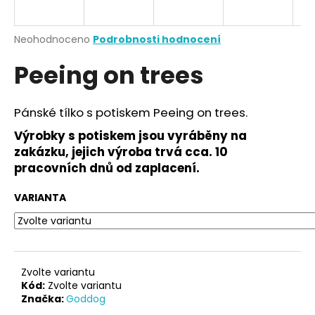
a
j
Průměrné
Neohodnoceno
Podrobnosti hodnocení
í
hodnocení
Peeing on trees
produktu
t
je
?
0,0
z
Pánské tílko s potiskem Peeing on trees.
5
hvězdiček.
Výrobky s potiskem jsou vyráběny na
zakázku, jejich výroba trvá cca. 10
HLEDAT
pracovních dnů od zaplacení.
VARIANTA
D
o
p
o
Zvolte variantu
r
Kód:
Zvolte variantu
Značka:
Goddog
u