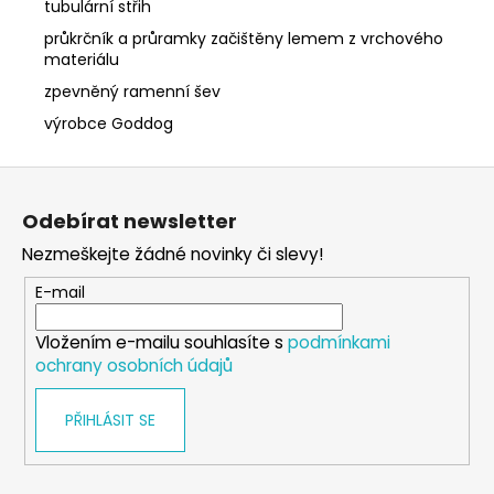
tubulární střih
průkrčník a průramky začištěny lemem z vrchového
materiálu
zpevněný ramenní šev
výrobce Goddog
Z
á
Odebírat newsletter
p
Nezmeškejte žádné novinky či slevy!
a
t
E-mail
í
Vložením e-mailu souhlasíte s
podmínkami
ochrany osobních údajů
PŘIHLÁSIT SE