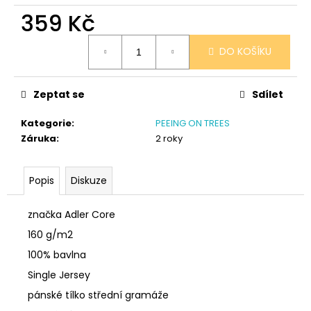
č
359 Kč
u
j
Měrná
e
DO KOŠÍKU
cena:
m
e
Zeptat se
Sdílet
NÁRAMEK
Kategorie
:
PEEING ON TREES
TLAPKA
Záruka
:
2 roky
-
ČERNÁ
159
Popis
Diskuze
Kč
značka Adler Core
160 g/m2
100% bavlna
Single Jersey
pánské tílko střední gramáže