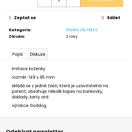
č
cena:
u
j
Zeptat se
Sdílet
e
m
Kategorie
:
PEEING ON TREES
e
Záruka
:
2 roky
SÓJOVÁ
Popis
Diskuze
SVÍČKA
V
PORCELÁNU
imitace koženky
RŮŽE
rozměr: 149 x 95 mm
400
Kč
skládá se z jedné části, která je uzavíratelná na
patent, obsahuje několik kapes na bankovky,
doklady, karty atd.
výrobce Goddog
Z
á
Odebírat newsletter