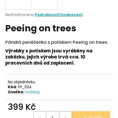
a
j
Průměrné
Neohodnoceno
Podrobnosti hodnocení
í
hodnocení
Peeing on trees
produktu
t
je
?
0,0
z
Pánská peněženka s potiskem Peeing on trees.
5
hvězdiček.
Výrobky s potiskem jsou vyráběny na
zakázku, jejich výroba trvá cca. 10
HLEDAT
pracovních dnů od zaplacení.
Na objednávku
D
Kód:
PP_024
o
Značka:
Goddog
p
o
399 Kč
r
u
Měrná
DO KOŠÍKU