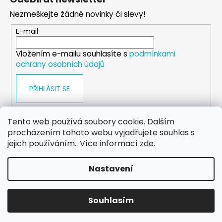
p
Nezmeškejte žádné novinky či slevy!
a
t
E-mail
í
Vložením e-mailu souhlasíte s
podmínkami
ochrany osobních údajů
PŘIHLÁSIT SE
Tento web používá soubory cookie. Dalším
procházením tohoto webu vyjadřujete souhlas s
WEB
FACEBOOK
INSTAGRAM
YOUTUBE
jejich používáním.. Více informací
zde
.
Nastavení
Vytvořil Shoptet
Copyright 2026
eshop.dog-point
. Všechna práva
Souhlasím
vyhrazena.
Upravit nastavení cookies