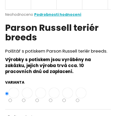
a
j
Průměrné
Neohodnoceno
Podrobnosti hodnocení
í
hodnocení
Parson Russell teriér
produktu
t
je
?
breeds
0,0
z
5
hvězdiček.
Polštář s potiskem Parson Russell teriér breeds.
Výrobky s potiskem jsou vyráběny na
HLEDAT
zakázku, jejich výroba trvá cca. 10
pracovních dnů od zaplacení.
D
VARIANTA
o
p
o
r
u