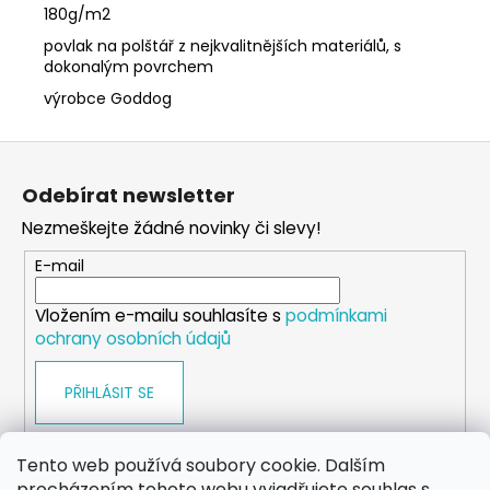
180g/m2
povlak na polštář z nejkvalitnějších materiálů, s
dokonalým povrchem
výrobce Goddog
Z
á
Odebírat newsletter
p
Nezmeškejte žádné novinky či slevy!
a
t
E-mail
í
Vložením e-mailu souhlasíte s
podmínkami
ochrany osobních údajů
PŘIHLÁSIT SE
Tento web používá soubory cookie. Dalším
procházením tohoto webu vyjadřujete souhlas s