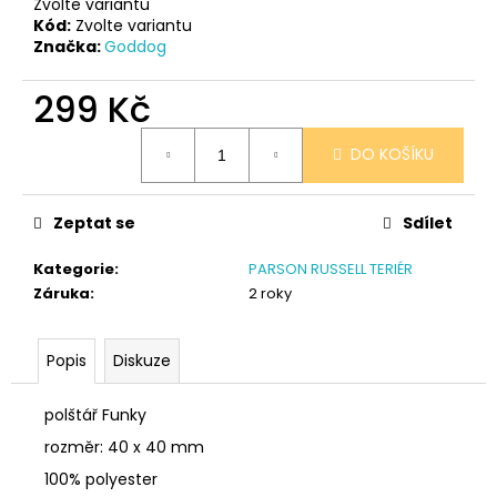
č
Zvolte variantu
u
Kód:
Zvolte variantu
Značka:
Goddog
j
e
299 Kč
m
e
Měrná
DO KOŠÍKU
cena:
SÓJOVÁ
SVÍČKA
Zeptat se
Sdílet
V
PORCELÁNU
MELOUN
Kategorie
:
PARSON RUSSELL TERIÉR
A
Záruka
:
2 roky
MALINA
400
Kč
Popis
Diskuze
polštář Funky
rozměr: 40 x 40 mm
100% polyester