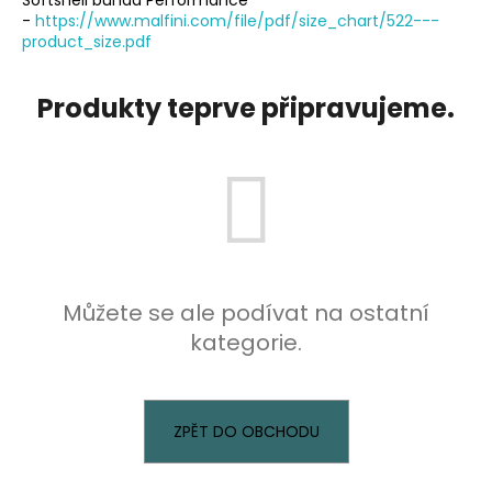
-
https://www.malfini.com/file/pdf/size_chart/522---
a
product_size.pdf
j
í
Produkty teprve připravujeme.
t
?
HLEDAT
Můžete se ale podívat na ostatní
kategorie.
D
o
p
o
ZPĚT DO OBCHODU
r
u