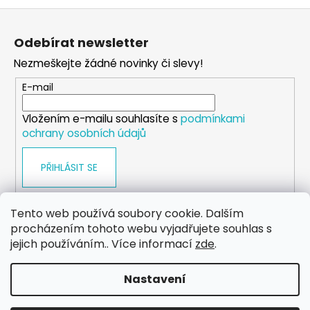
č
Z
u
j
á
Odebírat newsletter
e
p
m
Nezmeškejte žádné novinky či slevy!
a
e
t
E-mail
í
SÓJOVÁ
Vložením e-mailu souhlasíte s
podmínkami
SVÍČKA
ochrany osobních údajů
V
PORCELÁNU
BORŮVKA
PŘIHLÁSIT SE
400
Kč
Tento web používá soubory cookie. Dalším
procházením tohoto webu vyjadřujete souhlas s
WEB
FACEBOOK
INSTAGRAM
YOUTUBE
jejich používáním.. Více informací
zde
.
Nastavení
Vytvořil Shoptet