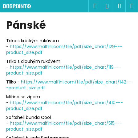
K
Přejít
Hledat
Náku
M
Přihlášen
na
o
obsah
Zpět
Zpět
košík
š
Pánské
í
C
k
o
Triko s krátkým rukávem
-
https://www.malfini.com/file/pdf/size_chart/129---
p
product_size.pdf
o
Triko s dlouhým rukávem
t
-
https://www.malfini.com/file/pdf/size_chart/119---
ř
product_size.pdf
e
Tílko -
https://www.malfini.com/file/pdf/size_chart/142--
-product_size.pdf
b
u
Mikina se zipem
-
https://www.malfini.com/file/pdf/size_chart/410---
j
product_size.pdf
e
Softshell bunda Cool
t
-
https://www.malfini.com/file/pdf/size_chart/515---
e
product_size.pdf
n
Softshell bunda Performance