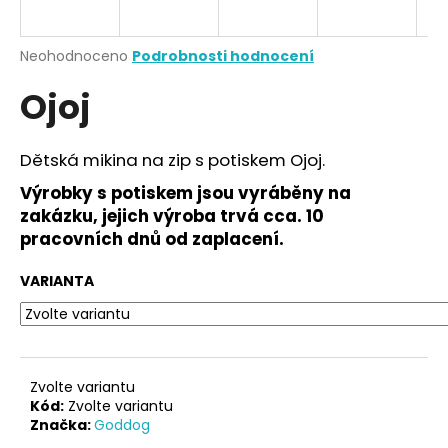
a
j
Průměrné
Neohodnoceno
Podrobnosti hodnocení
í
hodnocení
Ojoj
produktu
t
je
?
0,0
z
Dětská mikina na zip s potiskem Ojoj.
5
hvězdiček.
Výrobky s potiskem jsou vyráběny na
zakázku, jejich výroba trvá cca. 10
HLEDAT
pracovních dnů od zaplacení.
VARIANTA
D
o
p
o
Zvolte variantu
r
Kód:
Zvolte variantu
Značka:
Goddog
u