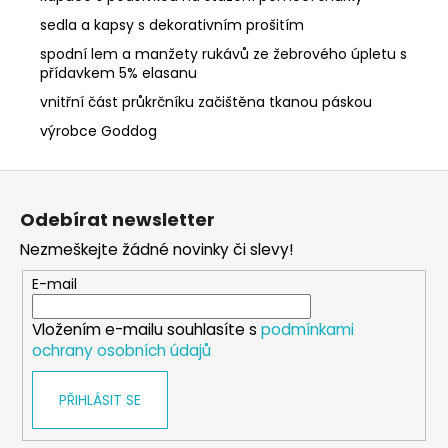
sedla a kapsy s dekorativním prošitím
spodní lem a manžety rukávů ze žebrového úpletu s
přídavkem 5% elasanu
vnitřní část průkrčníku začištěna tkanou páskou
výrobce Goddog
Z
á
Odebírat newsletter
p
Nezmeškejte žádné novinky či slevy!
a
t
E-mail
í
Vložením e-mailu souhlasíte s
podmínkami
ochrany osobních údajů
PŘIHLÁSIT SE