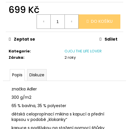
č
699 Kč
u
j
Měrná
e
DO KOŠÍKU
cena:
m
e
Zeptat se
Sdílet
SÓJOVÁ
Kategorie
:
OJOJ THE LIFE LOVER
SVÍČKA
Záruka
:
2 roky
V
PORCELÁNU
BORŮVKA
Popis
Diskuze
400
Kč
značka Adler
300 g/m2
65 % bavlna, 35 % polyester
dětská celopropínací mikina s kapucí a přední
kapsou v podobě „klokanky“
kapuce s podšívkou na stažení pomocí šňůrky