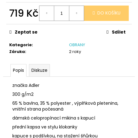
č
u
719 Kč
DO KOŠÍKU
j
e
Měrná
cena:
m
Zeptat se
Sdílet
e
Kategorie
:
OBRANY
Záruka
:
2 roky
PONOŽKY
ČERNÉ
32-
35
Popis
Diskuze
150
Kč
značka Adler
300 g/m2
65 % bavlna, 35 % polyester , výplňková pletenina,
vnitřní strana počesaná
dámská celopropínací mikina s kapucí
přední kapsa ve stylu klokanky
kapuce s podšívkou, na stažení šňůrkou