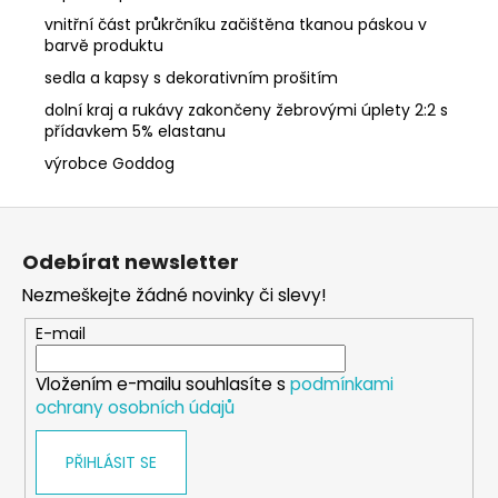
vnitřní část průkrčníku začištěna tkanou páskou v
barvě produktu
sedla a kapsy s dekorativním prošitím
dolní kraj a rukávy zakončeny žebrovými úplety 2:2 s
přídavkem 5% elastanu
výrobce Goddog
Z
á
Odebírat newsletter
p
Nezmeškejte žádné novinky či slevy!
a
t
E-mail
í
Vložením e-mailu souhlasíte s
podmínkami
ochrany osobních údajů
PŘIHLÁSIT SE