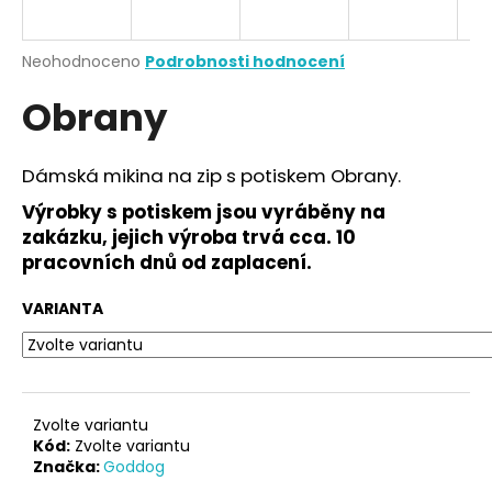
a
j
Průměrné
Neohodnoceno
Podrobnosti hodnocení
í
hodnocení
Obrany
produktu
t
je
?
0,0
z
Dámská mikina na zip s potiskem Obrany.
5
hvězdiček.
Výrobky s potiskem jsou vyráběny na
zakázku, jejich výroba trvá cca. 10
HLEDAT
pracovních dnů od zaplacení.
VARIANTA
D
o
p
o
Zvolte variantu
r
Kód:
Zvolte variantu
Značka:
Goddog
u