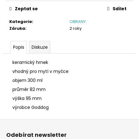
č
cena:
u
Zeptat se
Sdílet
j
e
Kategorie
:
OBRANY
m
Záruka
:
2 roky
e
Popis
Diskuze
NÁRAMEK
TLAPKA
keramický hrnek
-
ČERNÁ
vhodný pro mytí v myčce
159
objem 300 ml
Kč
průměr 82 mm
výška 95 mm
výrobce Goddog
Z
á
Odebírat newsletter