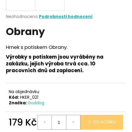
a
j
Průměrné
Neohodnoceno
Podrobnosti hodnocení
í
hodnocení
Obrany
produktu
t
je
?
0,0
z
Hrnek s potiskem Obrany.
5
hvězdiček.
Výrobky s potiskem jsou vyráběny na
zakázku, jejich výroba trvá cca. 10
HLEDAT
pracovních dnů od zaplacení.
Na objednávku
D
Kód:
HKER_021
o
Značka:
Goddog
p
o
179 Kč
r
DO KOŠÍKU
u
Měrná