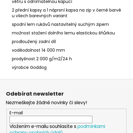
větru s odnímatelnou kapucí
2 přední kapsy a 1 náprsní kapsa na zip v černé barvě
u všech barevných variant
spodní lem rukávů nastavitelný suchým zipem
možnost stažení dolního lemu elastickou šňůrkou
prodloužený zadní díl
voděodolnost 14 000 mm
prodyšnost 2 000 g/m2/24 h
výrobce Goddog
Z
á
Odebírat newsletter
p
Nezmeškejte žádné novinky či slevy!
a
t
E-mail
í
Vložením e-mailu souhlasíte s
podmínkami
ochrany osobních údajů