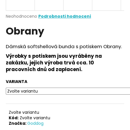
a
j
Průměrné
Neohodnoceno
Podrobnosti hodnocení
í
hodnocení
Obrany
produktu
t
je
?
0,0
z
Dámská softshellová bunda s potiskem Obrany.
5
hvězdiček.
Výrobky s potiskem jsou vyráběny na
zakázku, jejich výroba trvá cca. 10
HLEDAT
pracovních dnů od zaplacení.
VARIANTA
D
o
p
o
Zvolte variantu
r
Kód:
Zvolte variantu
Značka:
Goddog
u