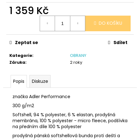
č
1 359 Kč
u
j
Měrná
e
DO KOŠÍKU
cena:
m
e
Zeptat se
Sdílet
SÓJOVÁ
Kategorie
:
OBRANY
SVÍČKA
Záruka
:
2 roky
V
PORCELÁNU
RŮŽE
Popis
Diskuze
400
Kč
značka Adler Performance
300 g/m2
Softshell, 94 % polyester, 6 % elastan, prodyšná
membrána, 100 % polyester - micro fleece, podšívka
na předním díle 100 % polyester
prodyšná pánská softshellová bunda proti dešti a