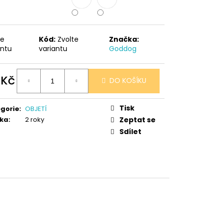
 V PORCELÁNU RŮŽE
te
Kód:
Zvolte
Značka:
antu
variantu
Goddog
 Kč
DO KOŠÍKU
ná
:
Tisk
gorie
:
OBJETÍ
ka
:
2 roky
Zeptat se
Sdílet