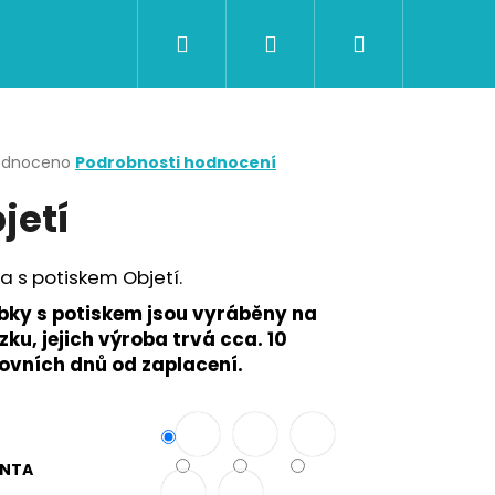
Hledat
Přihlášení
Nákupní
CERTIFIKÁTY A POUKAZY
BAZAR
Obch
košík
rné
odnoceno
Podrobnosti hodnocení
cení
jetí
ktu
a s potiskem Objetí.
ček.
bky s potiskem jsou vyráběny na
ku, jejich výroba trvá cca. 10
ovních dnů od zaplacení.
Následující
ANTA