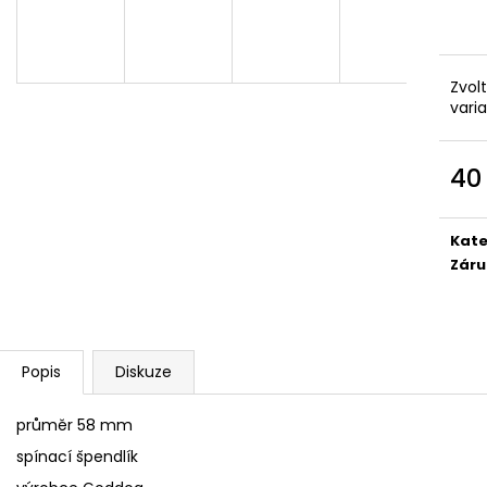
SÓJOVÁ SVÍČKA V PORCELÁNU ZELENÝ
SÓJOVÁ SVÍČKA
ČAJ
400 Kč
400 Kč
Zvol
vari
40
Měr
cena
Kate
Záru
Popis
Diskuze
průměr 58 mm
spínací špendlík