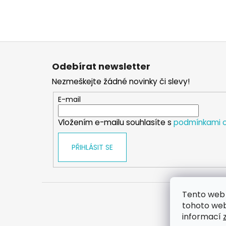
Z
á
Odebírat newsletter
p
Nezmeškejte žádné novinky či slevy!
a
t
E-mail
í
Vložením e-mailu souhlasíte s
podmínkami o
PŘIHLÁSIT SE
Tento web 
tohoto webu
informací