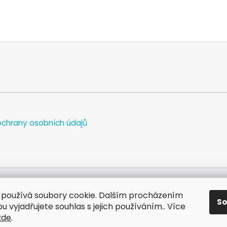
chrany osobních údajů
používá soubory cookie. Dalším procházením
S
WEB
FACEBOOK
INSTAGRAM
YOUTUBE
 vyjadřujete souhlas s jejich používáním.. Více
zde
.