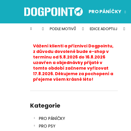
K
Přejít
na
o
PRO PÁNÍČKY
obsah
Zpět
Zpět
š
do
do
í
Domů
PODLE MOTIVŮ
EDICE ADOPTUJ
k
obchodu
obchodu
P
o
Vážení klienti a příznivci Dogpointu,
s
z důvodu dovolené bude e-shop v
termínu od 5.8.2026 do 16.8.2026
t
uzavřen a objednávky přijaté v
r
tomto období začneme vyřizovat
17.8.2026. Děkujeme za pochopení a
a
přejeme všem krásné léto!
n
n
í
Přeskočit
p
kategorie
Kategorie
a
PRO PÁNÍČKY
n
PRO PSY
e