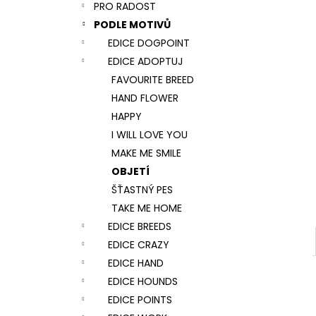
NÁRAMEK TLAPKA - ČERNÁ
PRO RADOST
l
159 Kč
PODLE MOTIVŮ
EDICE DOGPOINT
EDICE ADOPTUJ
FAVOURITE BREED
HAND FLOWER
HAPPY
I WILL LOVE YOU
MAKE ME SMILE
OBJETÍ
ŠŤASTNÝ PES
TAKE ME HOME
EDICE BREEDS
EDICE CRAZY
EDICE HAND
EDICE HOUNDS
EDICE POINTS