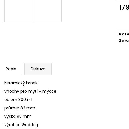
SÓJOVÁ SVÍČKA V PORCELÁNU ZELENÝ
SÓJOVÁ SVÍČKA
17
ČAJ
400 Kč
Měr
400 Kč
cena
Kate
Záru
Popis
Diskuze
keramický hrnek
vhodný pro mytí v myčce
objem 300 ml
průměr 82 mm
výška 95 mm
výrobce Goddog