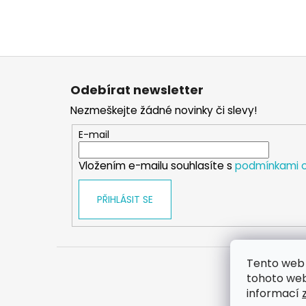
Z
á
Odebírat newsletter
p
Nezmeškejte žádné novinky či slevy!
a
t
E-mail
í
Vložením e-mailu souhlasíte s
podmínkami o
PŘIHLÁSIT SE
Tento web 
tohoto webu
informací