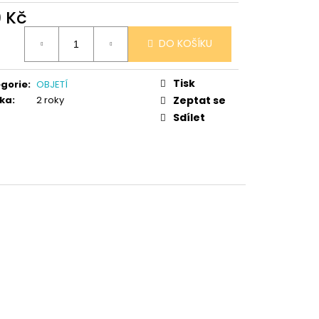
 V PORCELÁNU RŮŽE
9 Kč
ná
DO KOŠÍKU
:
Tisk
gorie
:
OBJETÍ
ka
:
2 roky
Zeptat se
Sdílet