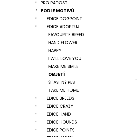
NÁRAMEK TLAPKA - ČERNÁ
PRO RADOST
l
159 Kč
PODLE MOTIVŮ
EDICE DOGPOINT
EDICE ADOPTUJ
FAVOURITE BREED
HAND FLOWER
HAPPY
I WILL LOVE YOU
MAKE ME SMILE
OBJETÍ
ŠŤASTNÝ PES
TAKE ME HOME
EDICE BREEDS
EDICE CRAZY
EDICE HAND
EDICE HOUNDS
EDICE POINTS