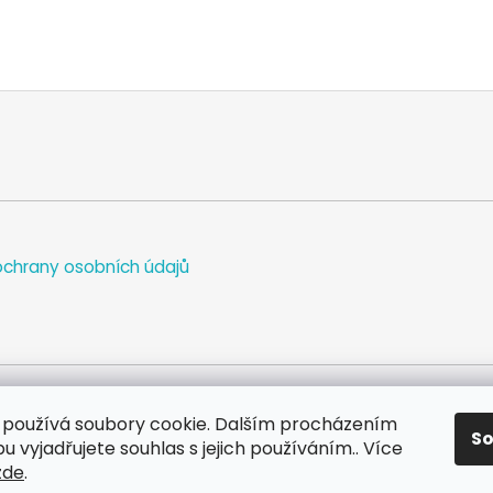
chrany osobních údajů
používá soubory cookie. Dalším procházením
S
WEB
FACEBOOK
INSTAGRAM
YOUTUBE
 vyjadřujete souhlas s jejich používáním.. Více
zde
.