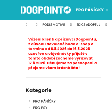
K
Přejít
na
o
PRO PÁNÍČKY
obsah
Zpět
Zpět
š
do
do
í
Domů
PODLE MOTIVŮ
EDICE ADOPTUJ
k
obchodu
obchodu
P
o
Vážení klienti a příznivci Dogpointu,
s
z důvodu dovolené bude e-shop v
termínu od 5.8.2026 do 16.8.2026
t
uzavřen a objednávky přijaté v
r
tomto období začneme vyřizovat
17.8.2026. Děkujeme za pochopení a
a
přejeme všem krásné léto!
n
n
í
Přeskočit
p
kategorie
Kategorie
a
PRO PÁNÍČKY
n
PRO PSY
e