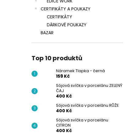
EDICE WORK
CERTIFIKÁTY A POUKAZY
CERTIFIKÁTY
DÁRKOVÉ POUKAZY
BAZAR
Top 10 produktů
Náramek Tlapka - černá
159 Kč
Sójová svíčka v porcelánu ZELENÝ
ČAJ
400 Kč
Sójová svíčka v porcelánu RŮŽE
400 Kč
Sójová svíčka v porcelánu
CITRON
400 Kč