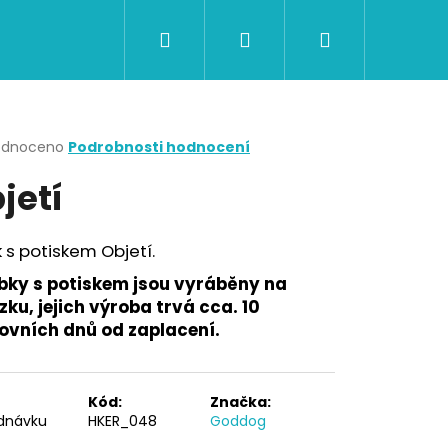
Hledat
Přihlášení
Nákupní
CERTIFIKÁTY A POUKAZY
BAZAR
Obch
košík
rné
odnoceno
Podrobnosti hodnocení
cení
jetí
ktu
 s potiskem Objetí.
ček.
bky s potiskem jsou vyráběny na
ku, jejich výroba trvá cca. 10
ovních dnů od zaplacení.
Následující
Kód:
Značka:
dnávku
HKER_048
Goddog