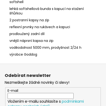
softshell
lehká softshellová bunda s kapucí na stažení
šňůrkou
2 postranní kapsy na zip
reflexní prvnky na rukávech a kapuci
prodloužený zadní díl
vnější náprsní kapsa na zip
voděodolnost 5000 mm, prodyšnost 2/24 h
výrobce Goddog
Z
á
Odebírat newsletter
p
Nezmeškejte žádné novinky či slevy!
a
t
E-mail
í
Vložením e-mailu souhlasíte s
podmínkami