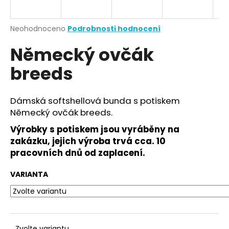
a
j
Průměrné
Neohodnoceno
Podrobnosti hodnocení
í
hodnocení
Německý ovčák
produktu
t
je
?
breeds
0,0
z
5
hvězdiček.
Dámská softshellová bunda s potiskem
Německý ovčák breeds.
HLEDAT
Výrobky s potiskem jsou vyráběny na
zakázku, jejich výroba trvá cca. 10
pracovních dnů od zaplacení.
D
o
VARIANTA
p
o
r
u
Zvolte variantu