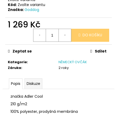
č
Kód:
Zvolte variantu
u
Značka:
Goddog
j
e
1 269 Kč
m
e
Měrná
DO KOŠÍKU
cena:
SÓJOVÁ
SVÍČKA
Zeptat se
Sdílet
V
PORCELÁNU
Kategorie
:
NĚMECKÝ OVČÁK
MELOUN
A
Záruka
:
2 roky
MALINA
400
Kč
Popis
Diskuze
značka Adler Cool
210 g/m2
100% polyester, prodyšná membrána