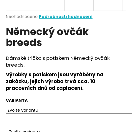
a
j
Průměrné
Neohodnoceno
Podrobnosti hodnocení
í
hodnocení
Německý ovčák
produktu
t
je
?
breeds
0,0
z
5
hvězdiček.
Dámské tričko s potiskem Německý ovčák
breeds.
HLEDAT
Výrobky s potiskem jsou vyráběny na
zakázku, jejich výroba trvá cca. 10
pracovních dnů od zaplacení.
D
o
VARIANTA
p
o
r
u
Zvolte variantu