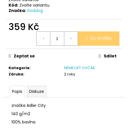
č
Kód:
Zvolte variantu
u
Značka:
Goddog
j
e
359 Kč
m
e
Měrná
DO KOŠÍKU
cena:
NÁRAMEK
TLAPKA
Zeptat se
Sdílet
-
ČERNÁ
Kategorie
:
NĚMECKÝ OVČÁK
159
Záruka
:
2 roky
Kč
Popis
Diskuze
značka Adler City
140 g/m2
100% bavlna