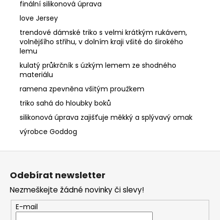
finální silikonová úprava
love Jersey
trendové dámské triko s velmi krátkým rukávem,
volnějšího střihu, v dolním kraji všité do širokého
lemu
kulatý průkrčník s úzkým lemem ze shodného
materiálu
ramena zpevněna všitým proužkem
triko sahá do hloubky boků
silikonová úprava zajišťuje měkký a splývavý omak
výrobce Goddog
Z
á
Odebírat newsletter
p
Nezmeškejte žádné novinky či slevy!
a
t
E-mail