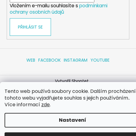
í
Vložením e-mailu souhlasíte s
podmínkami
ochrany osobních údajů
PŘIHLÁSIT SE
WEB
FACEBOOK
INSTAGRAM
YOUTUBE
Vytvořil Shoptet
Copyright 2026
eshop.dog-point
. Všechna práva
Tento web používá soubory cookie. Dalším procházen
vyhrazena.
Upravit nastavení cookies
tohoto webu vyjadřujete souhlas s jejich používáním..
Více informací
zde
.
Nastavení