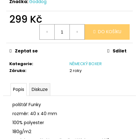
č
Značka:
Goddog
u
j
299 Kč
e
Měrná
m
DO KOŠÍKU
cena:
e
Zeptat se
Sdílet
SÓJOVÁ
SVÍČKA
V
Kategorie
:
NĚMECKÝ BOXER
PORCELÁNU
Záruka
:
2 roky
CITRON
400
Kč
Popis
Diskuze
polštář Funky
rozměr: 40 x 40 mm
100% polyester
180g/m2