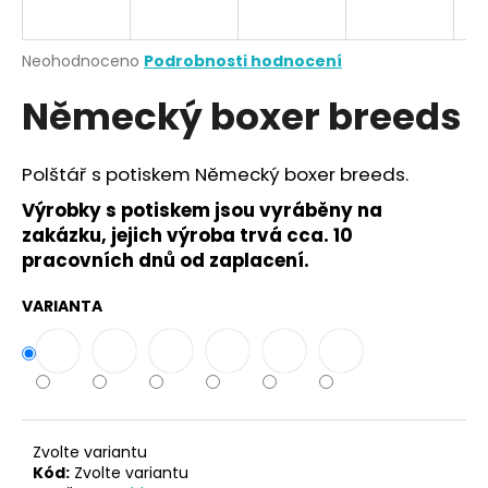
a
j
Průměrné
Neohodnoceno
Podrobnosti hodnocení
í
hodnocení
Německý boxer breeds
produktu
t
je
?
0,0
z
Polštář s potiskem Německý boxer breeds.
5
hvězdiček.
Výrobky s potiskem jsou vyráběny na
zakázku, jejich výroba trvá cca. 10
HLEDAT
pracovních dnů od zaplacení.
VARIANTA
D
o
p
o
r
Zvolte variantu
u
Kód:
Zvolte variantu