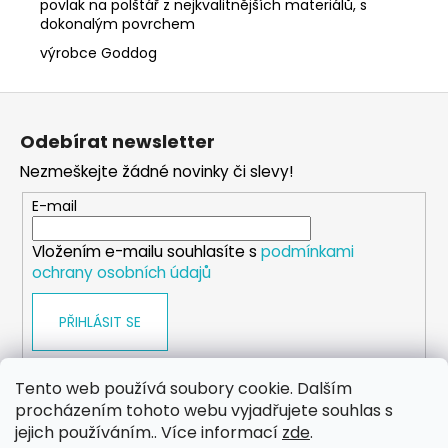
povlak na polštář z nejkvalitnějších materiálů, s
dokonalým povrchem
výrobce Goddog
Z
á
Odebírat newsletter
p
Nezmeškejte žádné novinky či slevy!
a
t
E-mail
í
Vložením e-mailu souhlasíte s
podmínkami
ochrany osobních údajů
PŘIHLÁSIT SE
Tento web používá soubory cookie. Dalším
procházením tohoto webu vyjadřujete souhlas s
WEB
FACEBOOK
INSTAGRAM
YOUTUBE
jejich používáním.. Více informací
zde
.