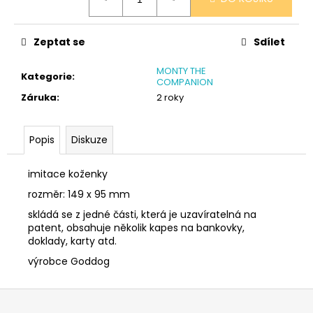
č
cena:
u
j
Zeptat se
Sdílet
e
m
MONTY THE
e
Kategorie
:
COMPANION
Záruka
:
2 roky
SÓJOVÁ
SVÍČKA
Popis
Diskuze
V
PORCELÁNU
MELOUN
imitace koženky
A
MALINA
rozměr: 149 x 95 mm
400
skládá se z jedné části, která je uzavíratelná na
Kč
patent, obsahuje několik kapes na bankovky,
doklady, karty atd.
výrobce Goddog
Z