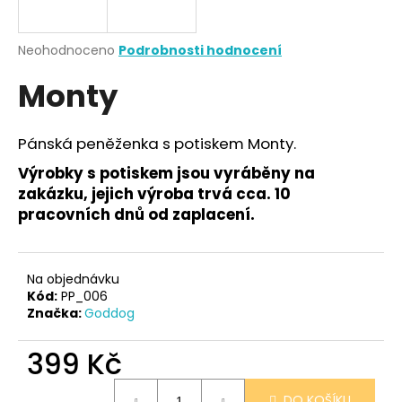
a
j
Průměrné
Neohodnoceno
Podrobnosti hodnocení
í
hodnocení
Monty
produktu
t
je
?
0,0
z
Pánská peněženka s potiskem Monty.
5
hvězdiček.
Výrobky s potiskem jsou vyráběny na
zakázku, jejich výroba trvá cca. 10
HLEDAT
pracovních dnů od zaplacení.
Na objednávku
D
Kód:
PP_006
o
Značka:
Goddog
p
o
399 Kč
r
u
Měrná
DO KOŠÍKU