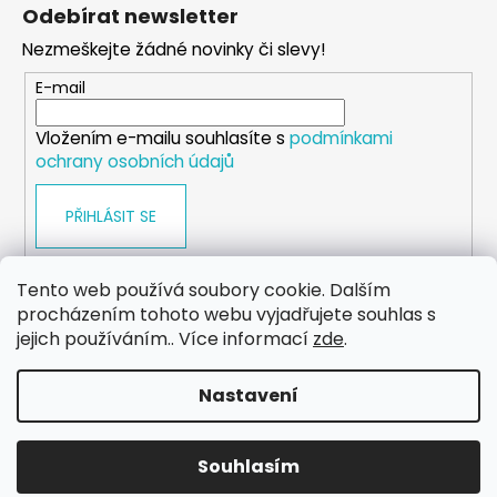
á
Odebírat newsletter
p
Nezmeškejte žádné novinky či slevy!
a
t
E-mail
í
Vložením e-mailu souhlasíte s
podmínkami
ochrany osobních údajů
PŘIHLÁSIT SE
Tento web používá soubory cookie. Dalším
procházením tohoto webu vyjadřujete souhlas s
WEB
FACEBOOK
INSTAGRAM
YOUTUBE
jejich používáním.. Více informací
zde
.
Nastavení
Vytvořil Shoptet
Copyright 2026
eshop.dog-point
. Všechna práva
Souhlasím
vyhrazena.
Upravit nastavení cookies