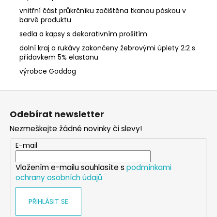
vnitřní část průkrčníku začištěna tkanou páskou v
barvě produktu
sedla a kapsy s dekorativním prošitím
dolní kraj a rukávy zakončeny žebrovými úplety 2:2 s
přídavkem 5% elastanu
výrobce Goddog
Z
á
Odebírat newsletter
p
Nezmeškejte žádné novinky či slevy!
a
t
E-mail
í
Vložením e-mailu souhlasíte s
podmínkami
ochrany osobních údajů
PŘIHLÁSIT SE