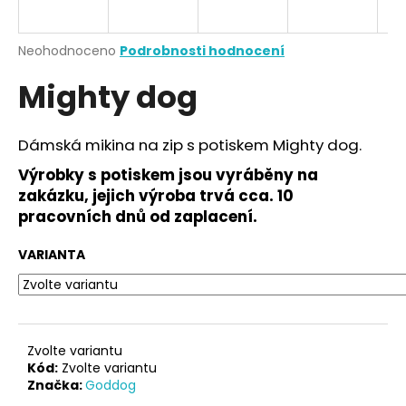
a
j
Průměrné
Neohodnoceno
Podrobnosti hodnocení
í
hodnocení
Mighty dog
produktu
t
je
?
0,0
z
Dámská mikina na zip s potiskem Mighty dog.
5
hvězdiček.
Výrobky s potiskem jsou vyráběny na
zakázku, jejich výroba trvá cca. 10
HLEDAT
pracovních dnů od zaplacení.
VARIANTA
D
o
p
o
Zvolte variantu
r
Kód:
Zvolte variantu
Značka:
Goddog
u