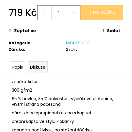
č
u
719 Kč
DO KOŠÍKU
j
e
Měrná
cena:
m
Zeptat se
Sdílet
e
Kategorie
:
MIGHTY DOG
Záruka
:
2 roky
PONOŽKY
ČERNÉ
36-
41
Popis
Diskuze
150
Kč
značka Adler
300 g/m2
65 % bavlna, 35 % polyester , výplňková pletenina,
vnitřní strana počesaná
dámská celopropínací mikina s kapucí
přední kapsa ve stylu klokanky
kapuce s podšívkou, na stažení šňůrkou