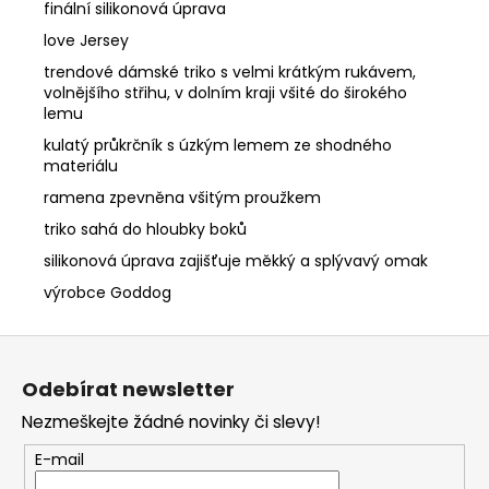
finální silikonová úprava
love Jersey
trendové dámské triko s velmi krátkým rukávem,
volnějšího střihu, v dolním kraji všité do širokého
lemu
kulatý průkrčník s úzkým lemem ze shodného
materiálu
ramena zpevněna všitým proužkem
triko sahá do hloubky boků
silikonová úprava zajišťuje měkký a splývavý omak
výrobce Goddog
Z
á
Odebírat newsletter
p
Nezmeškejte žádné novinky či slevy!
a
t
E-mail