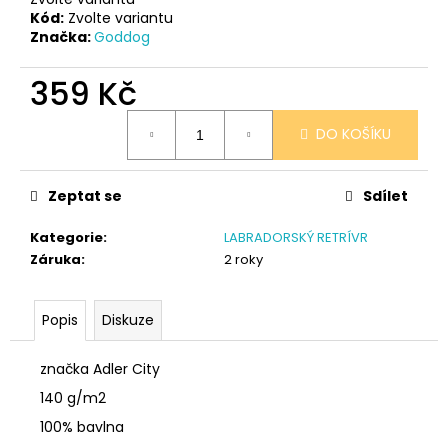
č
Kód:
Zvolte variantu
u
Značka:
Goddog
j
e
359 Kč
m
e
Měrná
DO KOŠÍKU
cena:
NÁRAMEK
TLAPKA
Zeptat se
Sdílet
-
ČERNÁ
Kategorie
:
LABRADORSKÝ RETRÍVR
159
Záruka
:
2 roky
Kč
Popis
Diskuze
značka Adler City
140 g/m2
100% bavlna