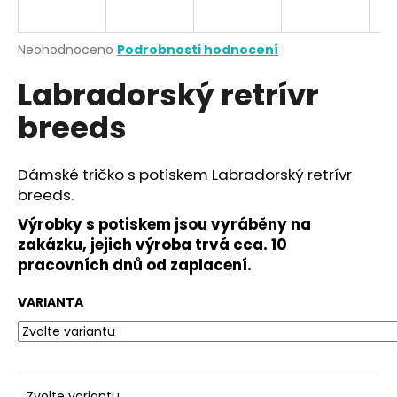
a
j
Průměrné
Neohodnoceno
Podrobnosti hodnocení
í
hodnocení
Labradorský retrívr
produktu
t
je
?
breeds
0,0
z
5
hvězdiček.
Dámské tričko s potiskem Labradorský retrívr
breeds.
HLEDAT
Výrobky s potiskem jsou vyráběny na
zakázku, jejich výroba trvá cca. 10
pracovních dnů od zaplacení.
D
o
VARIANTA
p
o
r
u
Zvolte variantu