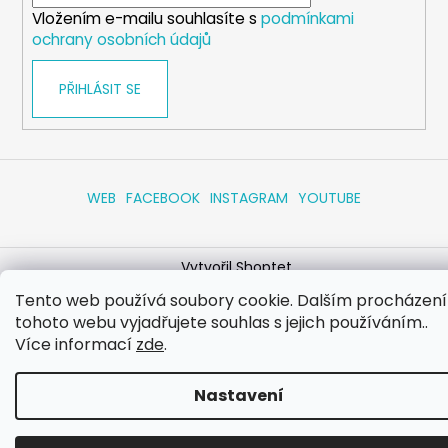
í
Vložením e-mailu souhlasíte s
podmínkami
ochrany osobních údajů
PŘIHLÁSIT SE
WEB
FACEBOOK
INSTAGRAM
YOUTUBE
Vytvořil Shoptet
Copyright 2026
eshop.dog-point
. Všechna práva
Tento web používá soubory cookie. Dalším procházen
vyhrazena.
Upravit nastavení cookies
tohoto webu vyjadřujete souhlas s jejich používáním..
Více informací
zde
.
Nastavení