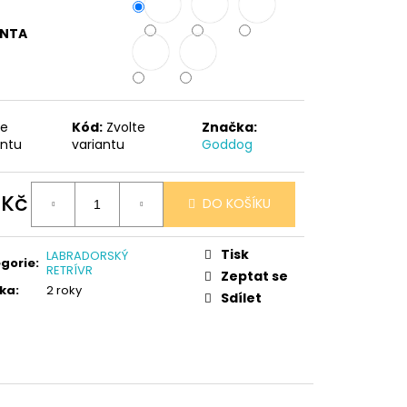
 V PORCELÁNU RŮŽE
ANTA
te
Kód:
Zvolte
Značka:
antu
variantu
Goddog
 Kč
DO KOŠÍKU
ná
:
Tisk
LABRADORSKÝ
gorie
:
RETRÍVR
Zeptat se
ka
:
2 roky
Sdílet