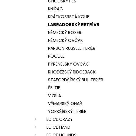
CHODSKÝ PES
KNÍRAČ
KRÁTKOSRSTÁ KOLIE
LABRADORSKÝ RETRÍVR
NĚMECKÝ BOXER
NĚMECKÝ OVČÁK
PARSON RUSSELL TERIÉR
POODLE
PYRENEJSKÝ OVČÁK
RHODÉZSKÝ RIDGEBACK
STAFORDŠÍRSKÝ BULLTERIÉR
ŠELTIE
VIZSLA
VÝMARSKÝ OHAŘ
YORKŠÍRSKÝ TERIÉR
EDICE CRAZY
EDICE HAND
EDICE HOUNDS