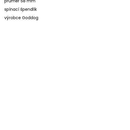
průměr 58 mm
spínací špendlík
výrobce Goddog