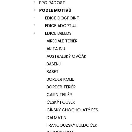
NÁRAMEK TLAPKA - ČERNÁ
PRO RADOST
l
159 Kč
PODLE MOTIVŮ
EDICE DOGPOINT
EDICE ADOPTUJ
EDICE BREEDS
AIREDALE TERIÉR
AKITA INU
AUSTRALSKÝ OVČÁK
BASENJI
BASET
BORDER KOLIE
BORDER TERIÉR
CAIRN TERIÉR
ČESKÝ FOUSEK
ČÍNSKÝ CHOCHOLATÝ PES
DALMATIN
FRANCOUZSKÝ BULDOČEK