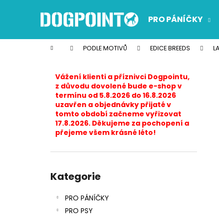
K
Přejít
na
o
PRO PÁNÍČKY
obsah
Zpět
Zpět
š
do
do
í
Domů
PODLE MOTIVŮ
EDICE BREEDS
L
k
obchodu
obchodu
P
o
Vážení klienti a příznivci Dogpointu,
s
z důvodu dovolené bude e-shop v
termínu od 5.8.2026 do 16.8.2026
t
uzavřen a objednávky přijaté v
r
tomto období začneme vyřizovat
17.8.2026. Děkujeme za pochopení a
a
přejeme všem krásné léto!
n
n
í
Přeskočit
p
kategorie
Kategorie
a
PRO PÁNÍČKY
n
PRO PSY
e