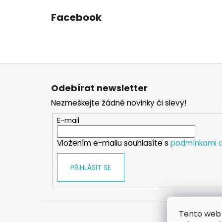
Facebook
Z
á
Odebírat newsletter
p
Nezmeškejte žádné novinky či slevy!
a
t
E-mail
í
Vložením e-mailu souhlasíte s
podmínkami o
PŘIHLÁSIT SE
Tento web 