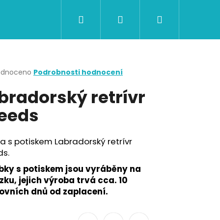
Hledat
Přihlášení
Nákupní
CERTIFIKÁTY A POUKAZY
BAZAR
Obch
košík
rné
odnoceno
Podrobnosti hodnocení
cení
bradorský retrívr
ktu
eeds
ček.
a s potiskem Labradorský retrívr
ds.
bky s potiskem jsou vyráběny na
ku, jejich výroba trvá cca. 10
ovních dnů od zaplacení.
Následující