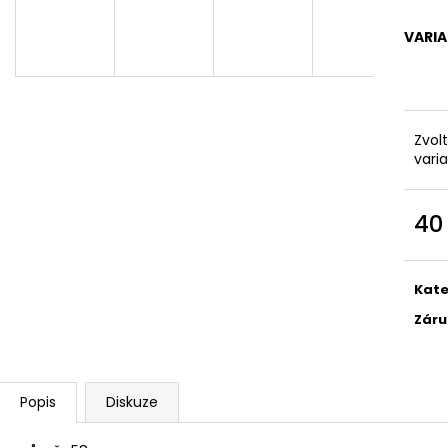
SÓJOVÁ SVÍČKA V PORCELÁNU ZELENÝ
SÓJOVÁ SVÍČKA
ČAJ
400 Kč
VARI
400 Kč
Zvol
vari
40
Měr
cena
Kate
Záru
Popis
Diskuze