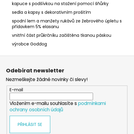
kapuce s podšívkou na stažení pomocí šňůrky
sedla a kapsy s dekorativním prošitím
spodní lem a manžety rukávů ze žebrového úpletu s
přídavkem 5% elasanu
vnitřní část průkrčníku začištěna tkanou páskou
výrobce Goddog
Z
á
Odebírat newsletter
p
Nezmeškejte žádné novinky či slevy!
a
t
E-mail
í
Vložením e-mailu souhlasíte s
podmínkami
ochrany osobních údajů
PŘIHLÁSIT SE