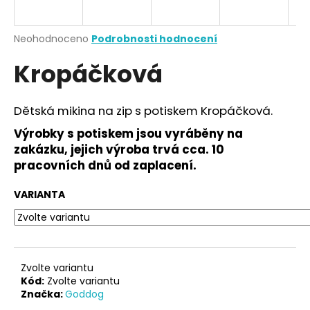
a
j
Průměrné
Neohodnoceno
Podrobnosti hodnocení
í
hodnocení
Kropáčková
produktu
t
je
?
0,0
z
Dětská mikina na zip s potiskem Kropáčková.
5
hvězdiček.
Výrobky s potiskem jsou vyráběny na
zakázku, jejich výroba trvá cca. 10
HLEDAT
pracovních dnů od zaplacení.
VARIANTA
D
o
p
o
Zvolte variantu
r
Kód:
Zvolte variantu
Značka:
Goddog
u