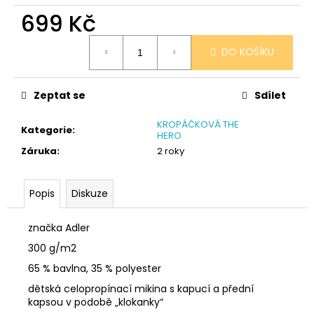
č
699 Kč
u
j
Měrná
e
DO KOŠÍKU
cena:
m
e
Zeptat se
Sdílet
SÓJOVÁ
KROPÁČKOVÁ THE
Kategorie
:
SVÍČKA
HERO
V
Záruka
:
2 roky
PORCELÁNU
CITRON
400
Popis
Diskuze
Kč
značka Adler
300 g/m2
65 % bavlna, 35 % polyester
dětská celopropínací mikina s kapucí a přední
kapsou v podobě „klokanky“