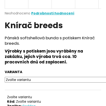
a
j
Průměrné
Neohodnoceno
Podrobnosti hodnocení
í
hodnocení
Knírač breeds
produktu
t
je
?
0,0
z
Pánská softshellová bunda s potiskem Knírač
5
breeds.
hvězdiček.
Výrobky s potiskem jsou vyráběny na
HLEDAT
zakázku, jejich výroba trvá cca. 10
pracovních dnů od zaplacení.
VARIANTA
D
o
p
o
r
Zvolte variantu
u
Kód:
Zvolte variantu
Značka:
Goddog