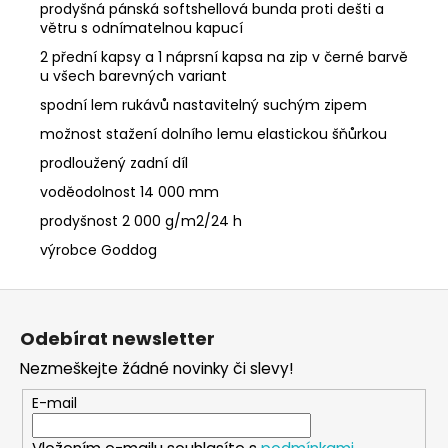
prodyšná pánská softshellová bunda proti dešti a
větru s odnímatelnou kapucí
2 přední kapsy a 1 náprsní kapsa na zip v černé barvě
u všech barevných variant
spodní lem rukávů nastavitelný suchým zipem
možnost stažení dolního lemu elastickou šňůrkou
prodloužený zadní díl
voděodolnost 14 000 mm
prodyšnost 2 000 g/m2/24 h
výrobce Goddog
Z
á
Odebírat newsletter
p
Nezmeškejte žádné novinky či slevy!
a
t
E-mail
í