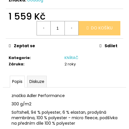
č
u
j
1 559 Kč
e
Měrná
m
DO KOŠÍKU
cena:
e
Zeptat se
Sdílet
SÓJOVÁ
SVÍČKA
Kategorie
:
KNÍRAČ
V
PORCELÁNU
Záruka
:
2 roky
CITRON
400
Kč
Popis
Diskuze
značka Adler Performance
300 g/m2
Softshell, 94 % polyester, 6 % elastan, prodyšná
membrána, 100 % polyester - micro fleece, podšívka
na předním díle 100 % polyester