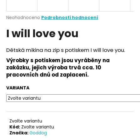
a
j
Průměrné
Neohodnoceno
Podrobnosti hodnocení
í
hodnocení
I will love you
produktu
t
je
?
0,0
z
Dětská mikina na zip s potiskem I will love you.
5
hvězdiček.
Výrobky s potiskem jsou vyráběny na
zakázku, jejich výroba trvá cca. 10
HLEDAT
pracovních dnů od zaplacení.
VARIANTA
D
o
p
o
Zvolte variantu
r
Kód:
Zvolte variantu
Značka:
Goddog
u