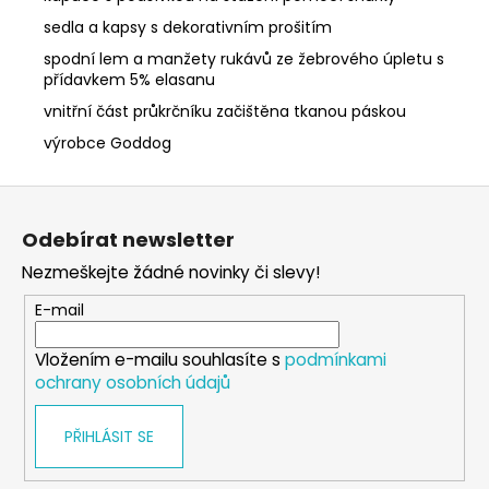
sedla a kapsy s dekorativním prošitím
spodní lem a manžety rukávů ze žebrového úpletu s
přídavkem 5% elasanu
vnitřní část průkrčníku začištěna tkanou páskou
výrobce Goddog
Z
á
Odebírat newsletter
p
Nezmeškejte žádné novinky či slevy!
a
t
E-mail
í
Vložením e-mailu souhlasíte s
podmínkami
ochrany osobních údajů
PŘIHLÁSIT SE