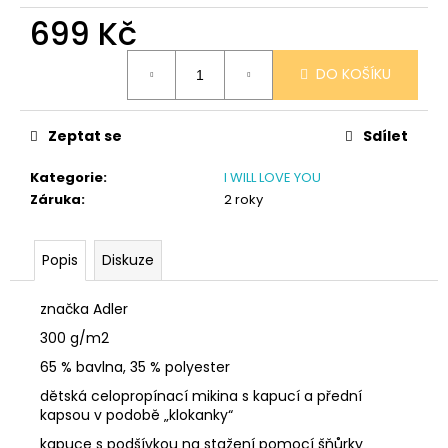
č
699 Kč
u
j
Měrná
e
DO KOŠÍKU
cena:
m
e
Zeptat se
Sdílet
SÓJOVÁ
Kategorie
:
I WILL LOVE YOU
SVÍČKA
Záruka
:
2 roky
V
PORCELÁNU
RŮŽE
Popis
Diskuze
400
Kč
značka Adler
300 g/m2
65 % bavlna, 35 % polyester
dětská celopropínací mikina s kapucí a přední
kapsou v podobě „klokanky“
kapuce s podšívkou na stažení pomocí šňůrky