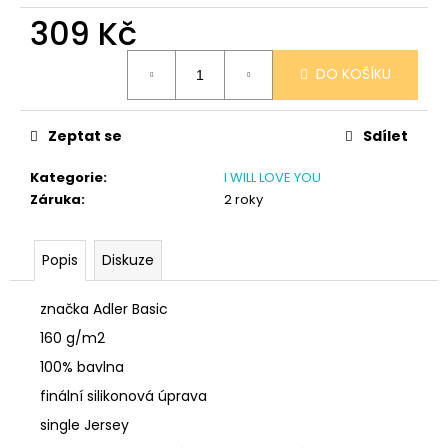
č
309 Kč
u
j
Měrná
e
DO KOŠÍKU
cena:
m
e
Zeptat se
Sdílet
SÓJOVÁ
Kategorie
:
I WILL LOVE YOU
SVÍČKA
Záruka
:
2 roky
V
PORCELÁNU
ZELENÝ
ČAJ
Popis
Diskuze
400
Kč
značka Adler Basic
160 g/m2
100% bavlna
finální silikonová úprava
single Jersey