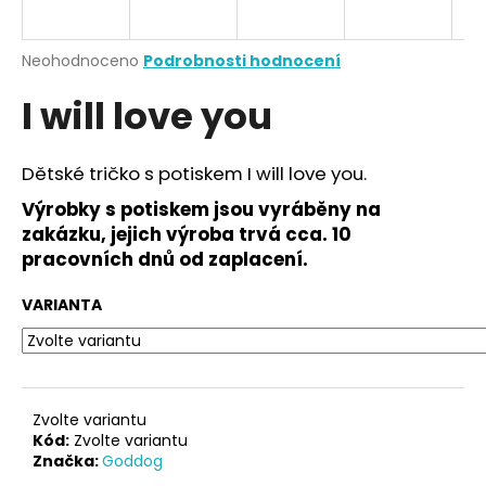
a
j
Průměrné
Neohodnoceno
Podrobnosti hodnocení
í
hodnocení
I will love you
produktu
t
je
?
0,0
z
Dětské tričko s potiskem I will love you.
5
hvězdiček.
Výrobky s potiskem jsou vyráběny na
zakázku, jejich výroba trvá cca. 10
HLEDAT
pracovních dnů od zaplacení.
VARIANTA
D
o
p
o
Zvolte variantu
r
Kód:
Zvolte variantu
Značka:
Goddog
u