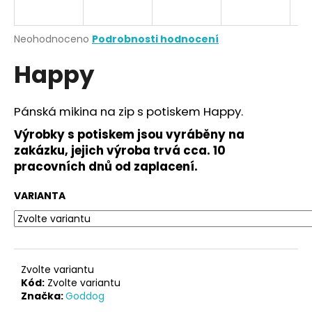
a
j
Průměrné
Neohodnoceno
Podrobnosti hodnocení
í
hodnocení
Happy
produktu
t
je
?
0,0
z
Pánská mikina na zip s potiskem Happy.
5
hvězdiček.
Výrobky s potiskem jsou vyráběny na
zakázku, jejich výroba trvá cca. 10
HLEDAT
pracovních dnů od zaplacení.
VARIANTA
D
o
p
o
Zvolte variantu
r
Kód:
Zvolte variantu
Značka:
Goddog
u