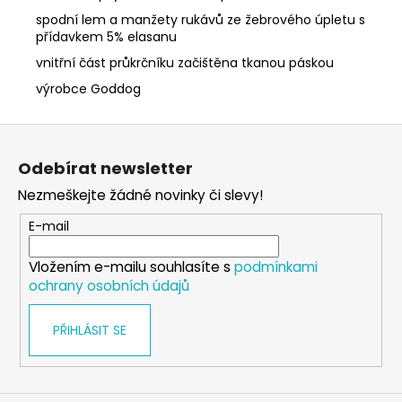
spodní lem a manžety rukávů ze žebrového úpletu s
přídavkem 5% elasanu
vnitřní část průkrčníku začištěna tkanou páskou
výrobce Goddog
Z
á
Odebírat newsletter
p
Nezmeškejte žádné novinky či slevy!
a
t
E-mail
í
Vložením e-mailu souhlasíte s
podmínkami
ochrany osobních údajů
PŘIHLÁSIT SE