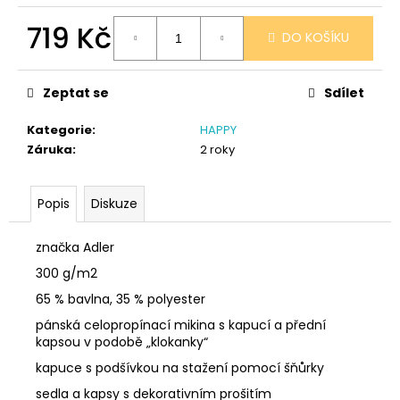
č
u
719 Kč
DO KOŠÍKU
j
e
Měrná
cena:
m
Zeptat se
Sdílet
e
Kategorie
:
HAPPY
Záruka
:
2 roky
SÓJOVÁ
SVÍČKA
V
PORCELÁNU
Popis
Diskuze
RŮŽE
400
značka Adler
Kč
300 g/m2
65 % bavlna, 35 % polyester
pánská celopropínací mikina s kapucí a přední
kapsou v podobě „klokanky“
kapuce s podšívkou na stažení pomocí šňůrky
sedla a kapsy s dekorativním prošitím