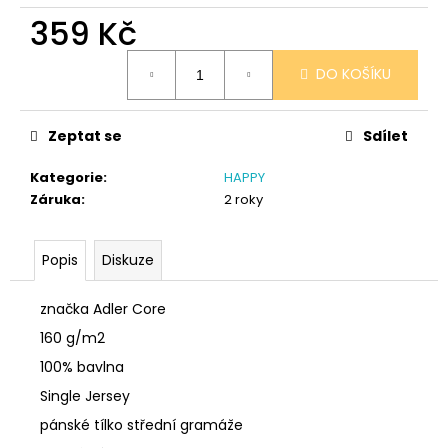
č
359 Kč
u
j
Měrná
e
DO KOŠÍKU
cena:
m
e
Zeptat se
Sdílet
SÓJOVÁ
Kategorie
:
HAPPY
SVÍČKA
Záruka
:
2 roky
V
PORCELÁNU
ZELENÝ
ČAJ
Popis
Diskuze
400
Kč
značka Adler Core
160 g/m2
100% bavlna
Single Jersey
pánské tílko střední gramáže