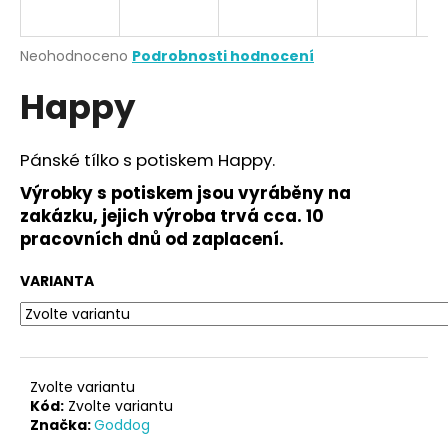
a
j
Průměrné
Neohodnoceno
Podrobnosti hodnocení
í
hodnocení
Happy
produktu
t
je
?
0,0
z
Pánské tílko s potiskem Happy.
5
hvězdiček.
Výrobky s potiskem jsou vyráběny na
zakázku, jejich výroba trvá cca. 10
HLEDAT
pracovních dnů od zaplacení.
VARIANTA
D
o
p
o
Zvolte variantu
r
Kód:
Zvolte variantu
Značka:
Goddog
u