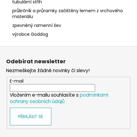
tubulární střih
průkrčník a průramky začištěny lemem z vrchového
materiálu
zpevněný ramenní šev
výrobce Goddog
Z
á
Odebírat newsletter
p
Nezmeškejte žádné novinky či slevy!
a
t
E-mail
í
Vložením e-mailu souhlasíte s
podmínkami
ochrany osobních údajů
PŘIHLÁSIT SE