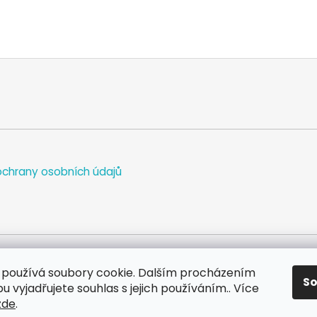
chrany osobních údajů
používá soubory cookie. Dalším procházením
S
WEB
FACEBOOK
INSTAGRAM
YOUTUBE
 vyjadřujete souhlas s jejich používáním.. Více
zde
.