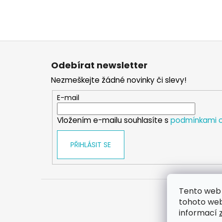
Z
á
Odebírat newsletter
p
Nezmeškejte žádné novinky či slevy!
a
t
E-mail
í
Vložením e-mailu souhlasíte s
podmínkami o
PŘIHLÁSIT SE
Tento web 
tohoto webu
informací