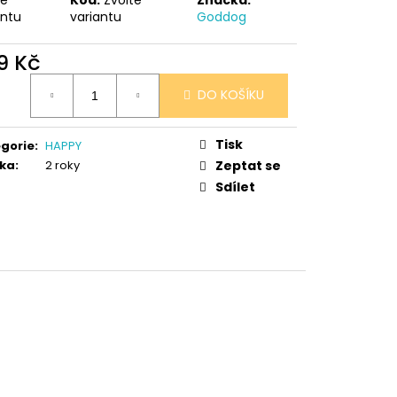
antu
variantu
Goddog
9 Kč
ná
DO KOŠÍKU
:
Tisk
gorie
:
HAPPY
ka
:
2 roky
Zeptat se
Sdílet