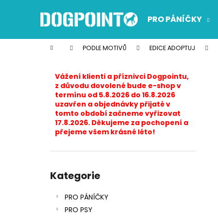
K
Přejít
na
o
PRO PÁNÍČKY
obsah
Zpět
Zpět
š
do
do
í
Domů
PODLE MOTIVŮ
EDICE ADOPTUJ
k
obchodu
obchodu
P
o
Vážení klienti a příznivci Dogpointu,
s
z důvodu dovolené bude e-shop v
termínu od 5.8.2026 do 16.8.2026
t
uzavřen a objednávky přijaté v
r
tomto období začneme vyřizovat
17.8.2026. Děkujeme za pochopení a
a
přejeme všem krásné léto!
n
n
í
Přeskočit
p
kategorie
Kategorie
a
PRO PÁNÍČKY
n
PRO PSY
e