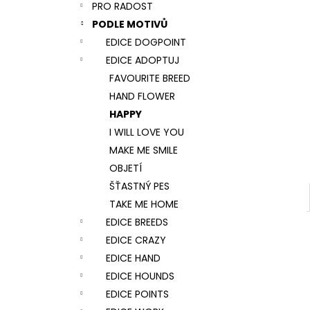
NÁRAMEK TLAPKA - ČERNÁ
PRO RADOST
l
159 Kč
PODLE MOTIVŮ
EDICE DOGPOINT
EDICE ADOPTUJ
FAVOURITE BREED
HAND FLOWER
HAPPY
I WILL LOVE YOU
MAKE ME SMILE
OBJETÍ
ŠŤASTNÝ PES
TAKE ME HOME
EDICE BREEDS
EDICE CRAZY
EDICE HAND
EDICE HOUNDS
EDICE POINTS