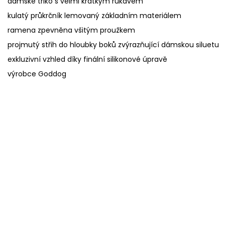
dámské triko s velmi krátkým rukávem
kulatý průkrčník lemovaný základním materiálem
ramena zpevněna všitým proužkem
projmutý střih do hloubky boků zvýrazňující dámskou siluetu
exkluzivní vzhled díky finální silikonové úpravě
výrobce Goddog