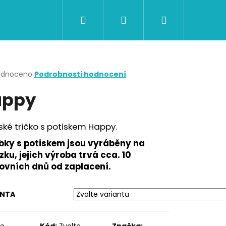
Hledat
Přihlášení
Nákupní
CERTIFIKÁTY A POUKAZY
BAZAR
Obch
košík
rné
odnoceno
Podrobnosti hodnocení
cení
appy
ktu
ké tričko s potiskem Happy.
ček.
bky s potiskem jsou vyráběny na
ku, jejich výroba trvá cca. 10
ovních dnů od zaplacení.
Následující
ANTA
te
Kód:
Zvolte
Značka: