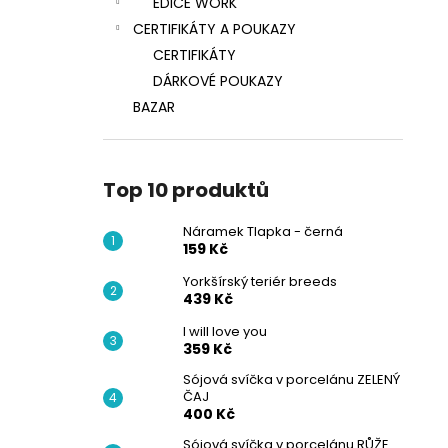
EDICE WORK
CERTIFIKÁTY A POUKAZY
CERTIFIKÁTY
DÁRKOVÉ POUKAZY
BAZAR
Top 10 produktů
Náramek Tlapka - černá
159 Kč
Yorkšírský teriér breeds
439 Kč
I will love you
359 Kč
Sójová svíčka v porcelánu ZELENÝ
ČAJ
400 Kč
Sójová svíčka v porcelánu RŮŽE