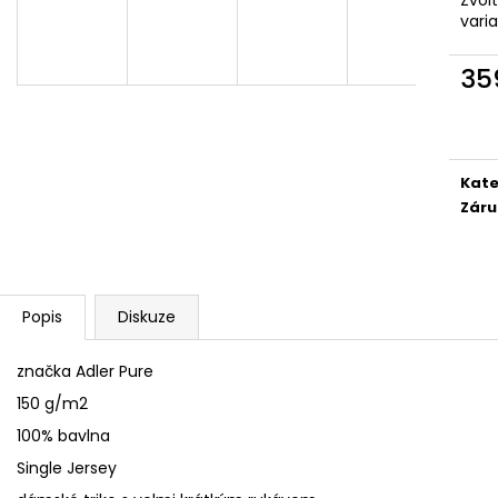
YORKŠÍRSKÝ TERIÉR BREEDS
I WILL LOVE YOU
vari
439 Kč
359 Kč
35
Měr
cena
Kate
Záru
Popis
Diskuze
značka Adler Pure
150 g/m2
100% bavlna
Single Jersey