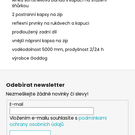
šňůrkou
2 postranní kapsy na zip
reflexní prvnky na rukávech a kapuci
prodloužený zadní díl
vnější náprsní kapsa na zip
voděodolnost 5000 mm, prodyšnost 2/24 h
výrobce Goddog
Z
á
Odebírat newsletter
p
Nezmeškejte žádné novinky či slevy!
a
t
E-mail
í
Vložením e-mailu souhlasíte s
podmínkami
ochrany osobních údajů