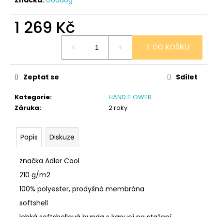
č
u
j
1 269 Kč
e
Měrná
m
DO KOŠÍKU
cena:
e
Zeptat se
Sdílet
PONOŽKY
ČERNÉ
Kategorie
:
HAND FLOWER
32-
35
Záruka
:
2 roky
150
Kč
Popis
Diskuze
značka Adler Cool
210 g/m2
100% polyester, prodyšná membrána
softshell
lehká softshellová bunda s kapucí na stažení