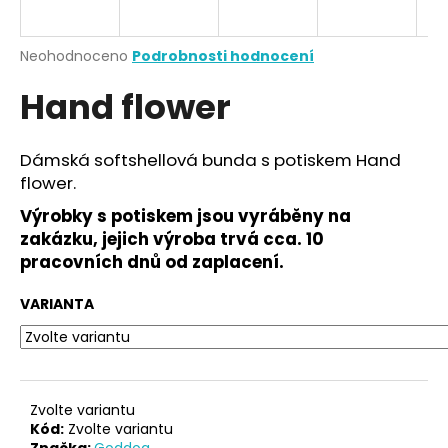
a
j
Průměrné
Neohodnoceno
Podrobnosti hodnocení
í
hodnocení
Hand flower
produktu
t
je
?
0,0
z
Dámská softshellová bunda s potiskem Hand
5
flower.
hvězdiček.
Výrobky s potiskem jsou vyráběny na
HLEDAT
zakázku, jejich výroba trvá cca. 10
pracovních dnů od zaplacení.
VARIANTA
D
o
p
o
r
Zvolte variantu
u
Kód:
Zvolte variantu
Značka:
Goddog