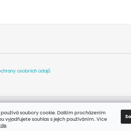
chrany osobních údajů
používá soubory cookie. Dalším procházením
S
WEB
FACEBOOK
INSTAGRAM
YOUTUBE
 vyjadřujete souhlas s jejich používáním.. Více
zde
.