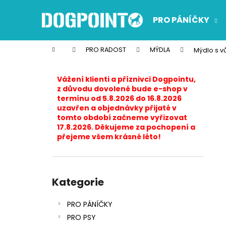
K
Přejít
na
o
PRO PÁNÍČKY
obsah
Zpět
Zpět
š
do
do
í
Domů
PRO RADOST
MÝDLA
Mýdlo s v
k
obchodu
obchodu
P
o
Vážení klienti a příznivci Dogpointu,
s
z důvodu dovolené bude e-shop v
termínu od 5.8.2026 do 16.8.2026
t
uzavřen a objednávky přijaté v
r
tomto období začneme vyřizovat
17.8.2026. Děkujeme za pochopení a
a
přejeme všem krásné léto!
n
n
í
Přeskočit
p
kategorie
Kategorie
a
PRO PÁNÍČKY
n
PRO PSY
e