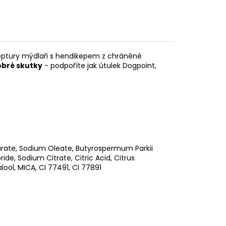
ceptury mýdlaři s hendikepem z chráněné
obré skutky
- podpoříte jak útulek Dogpoint,
aurate, Sodium Oleate, Butyrospermum Parkii
e, Sodium Citrate, Citric Acid, Citrus
ool, MICA, CI 77491, CI 77891