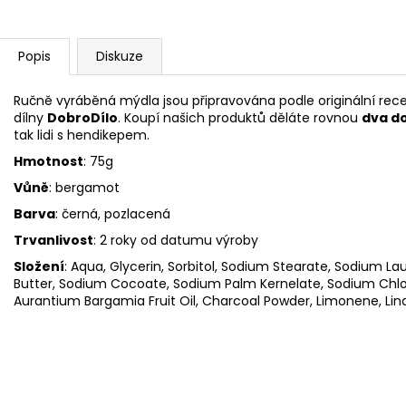
Popis
Diskuze
Ručně vyráběná mýdla jsou připravována podle originální re
dílny
DobroDílo
. Koupí našich produktů děláte rovnou
dva d
tak lidi s hendikepem.
Hmotnost
: 75g
Vůně
: bergamot
Barva
: černá, pozlacená
Trvanlivost
: 2 roky od datumu výroby
Složení
:
Aqua, Glycerin, Sorbitol, Sodium Stearate, Sodium L
Butter, Sodium Cocoate, Sodium Palm Kernelate, Sodium Chlorid
Aurantium Bargamia Fruit Oil, Charcoal Powder, Limonene, Linal