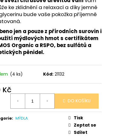
se svěží citrusově dřevitou vůní
vám
 V PORCELÁNU RŮŽE
e ke zklidnění a relaxaci a díky jemné
 glycerinu bude vaše pokožka příjemně
atovaná.
beno jen a pouze z přírodních surovin i
oužití mýdlových hmot s certifikátem
OS Organic a RSPO, bez sulfátů a
etických pěnidel.
adem
(4 ks)
Kód:
21132
9 Kč
ná
DO KOŠÍKU
:
Tisk
gorie
:
MÝDLA
Zeptat se
Sdílet