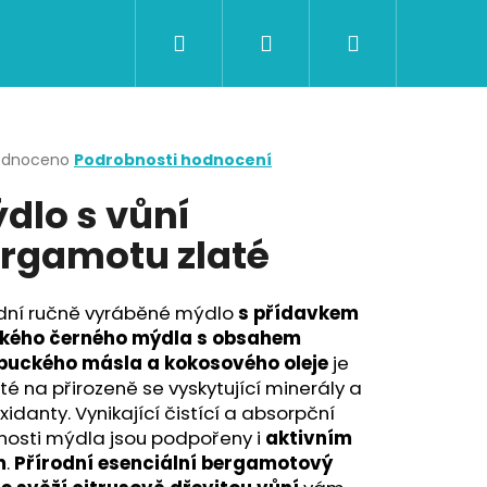
Hledat
Přihlášení
Nákupní
CERTIFIKÁTY A POUKAZY
BAZAR
Obch
košík
rné
odnoceno
Podrobnosti hodnocení
cení
dlo s vůní
ktu
rgamotu zlaté
ček.
odní ručně vyráběné mýdlo
s přídavkem
ckého černého mýdla s obsahem
uckého másla a kokosového oleje
je
é na přirozeně se vyskytující minerály a
xidanty. Vynikající čistící a absorpční
Následující
nosti mýdla jsou podpořeny i
aktivním
m
.
Přírodní esenciální bergamotový