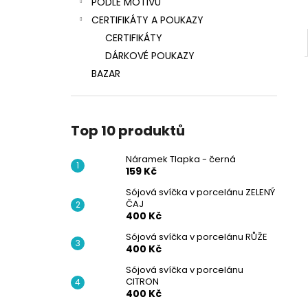
PODLE MOTIVŮ
CERTIFIKÁTY A POUKAZY
CERTIFIKÁTY
DÁRKOVÉ POUKAZY
BAZAR
Top 10 produktů
Náramek Tlapka - černá
159 Kč
Sójová svíčka v porcelánu ZELENÝ
ČAJ
400 Kč
Sójová svíčka v porcelánu RŮŽE
400 Kč
Sójová svíčka v porcelánu
CITRON
400 Kč