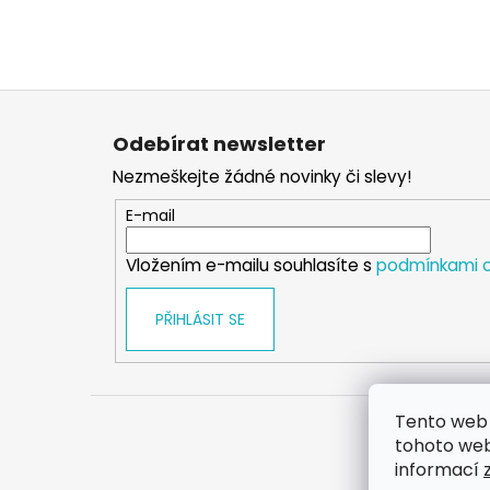
Z
á
Odebírat newsletter
p
Nezmeškejte žádné novinky či slevy!
a
t
E-mail
í
Vložením e-mailu souhlasíte s
podmínkami o
PŘIHLÁSIT SE
Tento web 
tohoto webu
informací