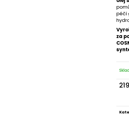
olej 
SÓJOVÁ SVÍČKA V PORCELÁNU ZELENÝ
SÓJOVÁ SVÍČKA
ČAJ
pomůž
400 Kč
péči
400 Kč
hydr
Vyro
za p
COSM
synt
Skl
21
Měr
cena
Kate