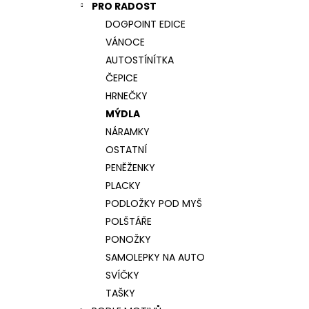
NÁRAMEK TLAPKA - ČERNÁ
PRO RADOST
l
159 Kč
DOGPOINT EDICE
VÁNOCE
AUTOSTÍNÍTKA
ČEPICE
HRNEČKY
MÝDLA
NÁRAMKY
OSTATNÍ
PENĚŽENKY
PLACKY
PODLOŽKY POD MYŠ
POLŠTÁŘE
PONOŽKY
SAMOLEPKY NA AUTO
SVÍČKY
TAŠKY