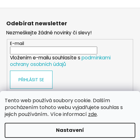
Z
á
Odebírat newsletter
p
Nezmeškejte žádné novinky či slevy!
a
t
E-mail
í
Vložením e-mailu souhlasíte s
podmínkami
ochrany osobních údajů
PŘIHLÁSIT SE
Tento web používá soubory cookie. Dalším
procházením tohoto webu vyjadřujete souhlas s
WEB
FACEBOOK
INSTAGRAM
YOUTUBE
jejich používáním.. Více informací
zde
.
Nastavení
Vytvořil Shoptet