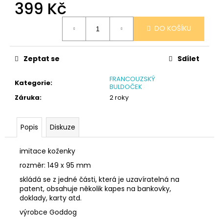
č
399 Kč
u
Měrná
j
DO KOŠÍKU
cena:
e
m
e
Zeptat se
Sdílet
FRANCOUZSKÝ
Kategorie
:
NÁRAMEK
BULDOČEK
TLAPKA
Záruka
:
2 roky
-
ČERNÁ
159
Popis
Diskuze
Kč
imitace koženky
rozměr: 149 x 95 mm
skládá se z jedné části, která je uzavíratelná na
patent, obsahuje několik kapes na bankovky,
doklady, karty atd.
výrobce Goddog