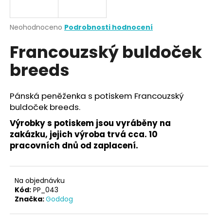
a
j
Průměrné
Neohodnoceno
Podrobnosti hodnocení
í
hodnocení
Francouzský buldoček
produktu
t
je
?
breeds
0,0
z
5
hvězdiček.
Pánská peněženka s potiskem Francouzský
buldoček breeds.
HLEDAT
Výrobky s potiskem jsou vyráběny na
zakázku, jejich výroba trvá cca. 10
pracovních dnů od zaplacení.
D
o
p
Na objednávku
o
Kód:
PP_043
r
Značka:
Goddog
u