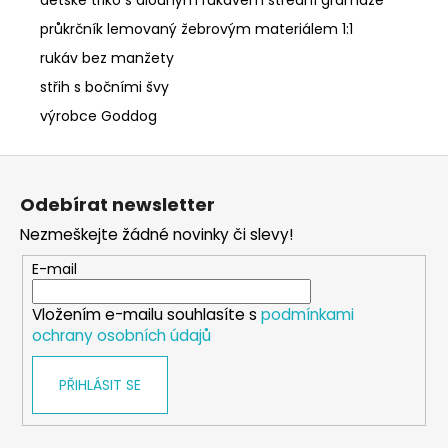
průkrčník lemovaný žebrovým materiálem 1:1
rukáv bez manžety
střih s bočními švy
výrobce Goddog
Z
á
Odebírat newsletter
p
Nezmeškejte žádné novinky či slevy!
a
t
E-mail
í
Vložením e-mailu souhlasíte s
podmínkami
ochrany osobních údajů
PŘIHLÁSIT SE