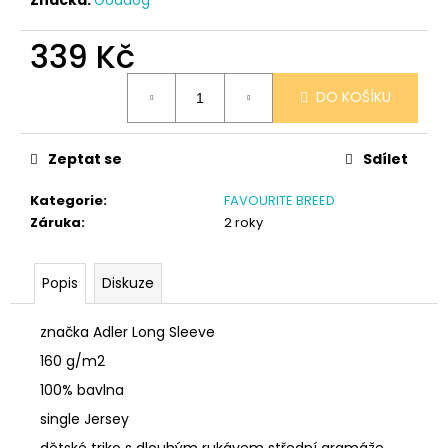
č
u
j
339 Kč
e
Měrná
m
DO KOŠÍKU
cena:
e
Zeptat se
Sdílet
SÓJOVÁ
SVÍČKA
Kategorie
:
FAVOURITE BREED
V
PORCELÁNU
Záruka
:
2 roky
MELOUN
A
MALINA
Popis
Diskuze
400
Kč
značka Adler Long Sleeve
160 g/m2
100% bavlna
single Jersey
dětské triko s dlouhým rukávem střední gramáže