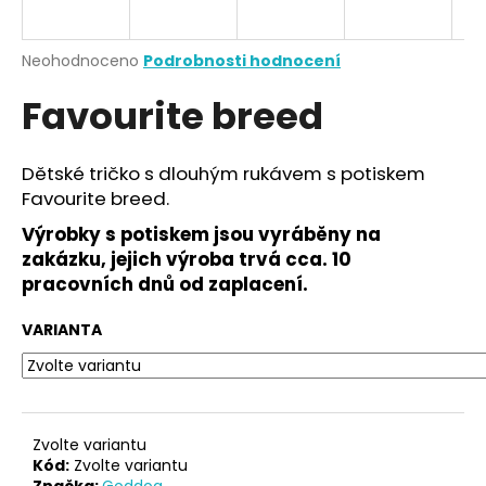
a
j
Průměrné
Neohodnoceno
Podrobnosti hodnocení
í
hodnocení
Favourite breed
produktu
t
je
?
0,0
z
Dětské tričko s dlouhým rukávem s potiskem
5
Favourite breed.
hvězdiček.
Výrobky s potiskem jsou vyráběny na
HLEDAT
zakázku, jejich výroba trvá cca. 10
pracovních dnů od zaplacení.
VARIANTA
D
o
p
o
r
Zvolte variantu
u
Kód:
Zvolte variantu
Značka:
Goddog