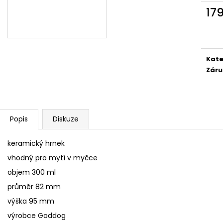
SÓJOVÁ SVÍČKA V PORCELÁNU ZELENÝ
SÓJOVÁ SVÍČKA
17
ČAJ
400 Kč
Měr
400 Kč
cena
Kate
Záru
Popis
Diskuze
keramický hrnek
vhodný pro mytí v myčce
objem 300 ml
průměr 82 mm
výška 95 mm
výrobce Goddog