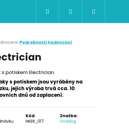
Hledat
Přihlášení
Nákupní
CERTIFIKÁTY A POUKAZY
BAZAR
Obch
košík
rné
odnoceno
Podrobnosti hodnocení
cení
ectrician
ktu
 s potiskem Electrician.
ček.
bky s potiskem jsou vyráběny na
ku, jejich výroba trvá cca. 10
ovních dnů od zaplacení.
Následující
Kód:
Značka:
dnávku
HKER_017
Goddog