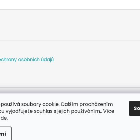
chrany osobních údajů
používá soubory cookie. Dalším procházením
S
WEB
FACEBOOK
INSTAGRAM
YOUTUBE
 vyjadřujete souhlas s jejich používáním.. Více
zde
.
va vyhrazena.
Upravit nastavení cookies
ní