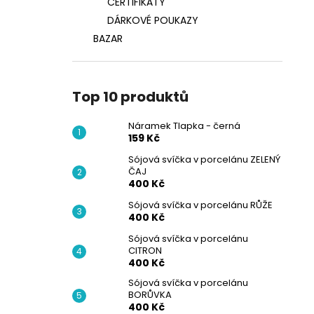
CERTIFIKÁTY
DÁRKOVÉ POUKAZY
BAZAR
Top 10 produktů
Náramek Tlapka - černá
159 Kč
Sójová svíčka v porcelánu ZELENÝ
ČAJ
400 Kč
Sójová svíčka v porcelánu RŮŽE
400 Kč
Sójová svíčka v porcelánu
CITRON
400 Kč
Sójová svíčka v porcelánu
BORŮVKA
400 Kč