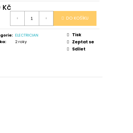
 V PORCELÁNU RŮŽE
9 Kč
ná
DO KOŠÍKU
:
Tisk
gorie
:
ELECTRICIAN
ka
:
2 roky
Zeptat se
Sdílet