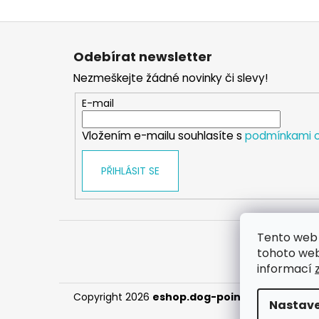
Z
á
Odebírat newsletter
p
Nezmeškejte žádné novinky či slevy!
a
t
E-mail
í
Vložením e-mailu souhlasíte s
podmínkami o
PŘIHLÁSIT SE
Tento web 
tohoto webu
informací
Copyright 2026
eshop.dog-point
. Všechna prá
Nastave