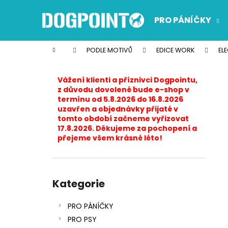
K
Přejít
na
o
PRO PÁNÍČKY
obsah
Zpět
Zpět
š
do
do
í
Domů
PODLE MOTIVŮ
EDICE WORK
EL
k
obchodu
obchodu
P
o
Vážení klienti a příznivci Dogpointu,
s
z důvodu dovolené bude e-shop v
termínu od 5.8.2026 do 16.8.2026
t
uzavřen a objednávky přijaté v
r
tomto období začneme vyřizovat
17.8.2026. Děkujeme za pochopení a
a
přejeme všem krásné léto!
n
n
í
Přeskočit
p
kategorie
Kategorie
a
PRO PÁNÍČKY
n
PRO PSY
e