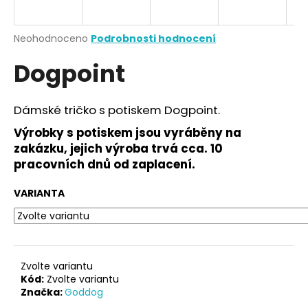
a
j
Průměrné
Neohodnoceno
Podrobnosti hodnocení
í
hodnocení
Dogpoint
produktu
t
je
?
0,0
z
Dámské tričko s potiskem Dogpoint.
5
hvězdiček.
Výrobky s potiskem jsou vyráběny na
zakázku, jejich výroba trvá cca. 10
HLEDAT
pracovních dnů od zaplacení.
VARIANTA
D
o
p
o
Zvolte variantu
r
Kód:
Zvolte variantu
Značka:
Goddog
u