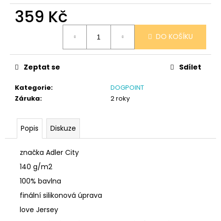
č
359 Kč
u
j
Měrná
e
DO KOŠÍKU
cena:
m
e
Zeptat se
Sdílet
SÓJOVÁ
Kategorie
:
DOGPOINT
SVÍČKA
Záruka
:
2 roky
V
PORCELÁNU
MELOUN
A
Popis
Diskuze
MALINA
400
značka Adler City
Kč
140 g/m2
100% bavlna
finální silikonová úprava
love Jersey