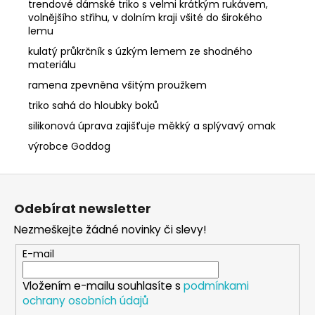
trendové dámské triko s velmi krátkým rukávem,
volnějšího střihu, v dolním kraji všité do širokého
lemu
kulatý průkrčník s úzkým lemem ze shodného
materiálu
ramena zpevněna všitým proužkem
triko sahá do hloubky boků
silikonová úprava zajišťuje měkký a splývavý omak
výrobce Goddog
Z
á
Odebírat newsletter
p
Nezmeškejte žádné novinky či slevy!
a
t
E-mail
í
Vložením e-mailu souhlasíte s
podmínkami
ochrany osobních údajů