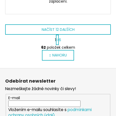
zaplacení.
NAČÍST 12 DALŠÍCH
S
1
6
t
O
r
62
položek celkem
v
á
NAHORU
l
n
k
á
o
d
Z
v
a
á
á
c
Odebírat newsletter
n
p
í
í
Nezmeškejte žádné novinky či slevy!
p
a
r
t
E-mail
v
í
k
Vložením e-mailu souhlasíte s
podmínkami
y
ochrany osobních údajů