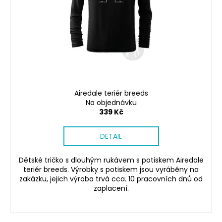
p
č
t
u
r
ů
j
o
e
d
m
u
e
k
t
PONOŽKY
ů
ČERNÉ
Airedale teriér breeds
36-
Na objednávku
41
339 Kč
150
Kč
DETAIL
Dětské tričko s dlouhým rukávem s potiskem Airedale
teriér breeds. Výrobky s potiskem jsou vyráběny na
zakázku, jejich výroba trvá cca. 10 pracovních dnů od
zaplacení.