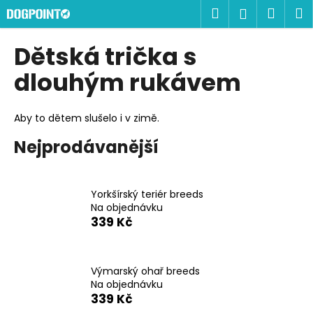
K
Přejít
Hledat
Náku
M
Přihlášen
na
o
obsah
Zpět
Zpět
košík
š
Dětská trička s
í
C
dlouhým rukávem
k
o
p
Aby to dětem slušelo i v zimě.
o
Nejprodávanější
t
ř
e
Yorkšírský teriér breeds
b
Na objednávku
u
339 Kč
j
e
Výmarský ohař breeds
t
Na objednávku
e
339 Kč
n