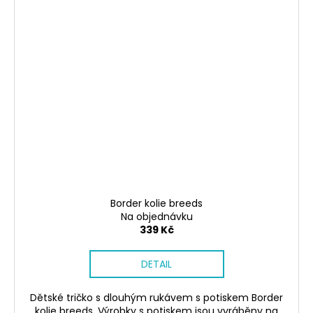
Border kolie breeds
Na objednávku
339 Kč
DETAIL
Dětské tričko s dlouhým rukávem s potiskem Border
kolie breeds. Výrobky s potiskem jsou vyráběny na