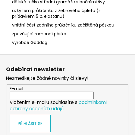
dětské tričko střední gramáže s bočními švy
úzký lem průkrčníku z žebrového úpletu (s
přídavkem 5 % elastanu)
vnitřní část zadního průkrčníku začištěná páskou
zpevňující ramenní páska
výrobce Goddog
Z
á
Odebírat newsletter
p
Nezmeškejte žádné novinky či slevy!
a
t
E-mail
í
Vložením e-mailu souhlasíte s
podmínkami
ochrany osobních údajů
PŘIHLÁSIT SE