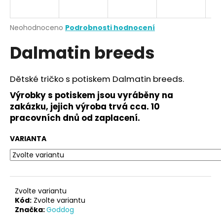
a
j
Průměrné
Neohodnoceno
Podrobnosti hodnocení
í
hodnocení
Dalmatin breeds
produktu
t
je
?
0,0
z
Dětské tričko s potiskem Dalmatin breeds.
5
hvězdiček.
Výrobky s potiskem jsou vyráběny na
zakázku, jejich výroba trvá cca. 10
HLEDAT
pracovních dnů od zaplacení.
VARIANTA
D
o
p
o
Zvolte variantu
r
Kód:
Zvolte variantu
Značka:
Goddog
u