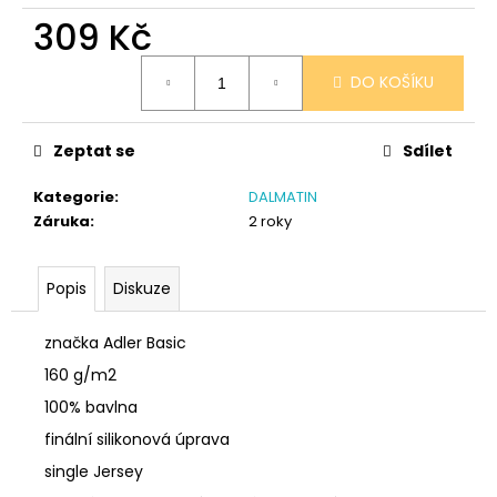
č
309 Kč
u
j
Měrná
e
DO KOŠÍKU
cena:
m
e
Zeptat se
Sdílet
I
Kategorie
:
DALMATIN
WILL
Záruka
:
2 roky
LOVE
YOU
359
Popis
Diskuze
Kč
značka Adler Basic
160 g/m2
100% bavlna
finální silikonová úprava
single Jersey