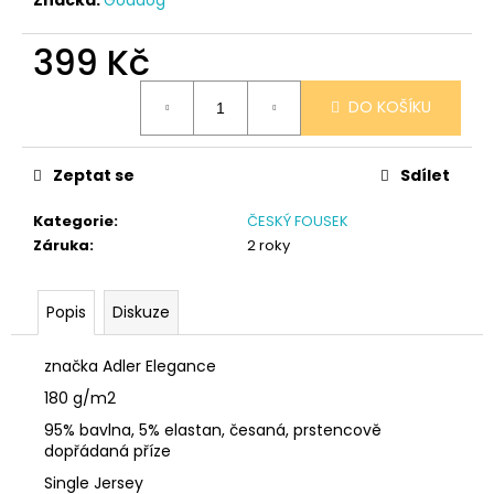
č
u
j
399 Kč
e
Měrná
m
DO KOŠÍKU
cena:
e
Zeptat se
Sdílet
SÓJOVÁ
SVÍČKA
Kategorie
:
ČESKÝ FOUSEK
V
PORCELÁNU
Záruka
:
2 roky
CITRON
400
Kč
Popis
Diskuze
značka Adler Elegance
180 g/m2
95% bavlna, 5% elastan, česaná, prstencově
dopřádaná příze
Single Jersey