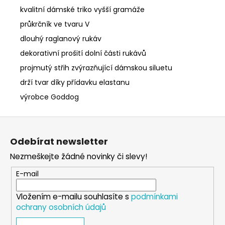
kvalitní dámské triko vyšší gramáže
průkrčník ve tvaru V
dlouhý raglanový rukáv
dekorativní prošití dolní části rukávů
projmutý střih zvýrazňující dámskou siluetu
drží tvar díky přídavku elastanu
výrobce Goddog
Z
á
Odebírat newsletter
p
Nezmeškejte žádné novinky či slevy!
a
t
E-mail
í
Vložením e-mailu souhlasíte s
podmínkami
ochrany osobních údajů