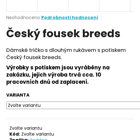
a
j
Průměrné
Neohodnoceno
Podrobnosti hodnocení
í
hodnocení
Český fousek breeds
produktu
t
je
?
0,0
z
Dámské tričko s dlouhým rukávem s potiskem
5
Český fousek breeds.
hvězdiček.
Výrobky s potiskem jsou vyráběny na
HLEDAT
zakázku, jejich výroba trvá cca. 10
pracovních dnů od zaplacení.
VARIANTA
D
o
p
o
r
Zvolte variantu
u
Kód:
Zvolte variantu
Značka:
Goddog