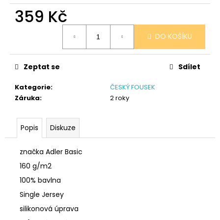
č
359 Kč
u
j
Měrná
e
DO KOŠÍKU
cena:
m
e
Zeptat se
Sdílet
NÁRAMEK
Kategorie
:
ČESKÝ FOUSEK
TLAPKA
Záruka
:
2 roky
-
ČERNÁ
159
Popis
Diskuze
Kč
značka Adler Basic
160 g/m2
100% bavlna
Single Jersey
silikonová úprava