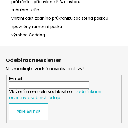
průkrčník s přídavkem 5 % elastanu
tubulární střih
vnitřní část zadního průkrčníku začištěná páskou
zpevněný ramenní páska
výrobce Goddog
Z
á
Odebírat newsletter
p
Nezmeškejte žádné novinky či slevy!
a
t
E-mail
í
Vložením e-mailu souhlasíte s
podmínkami
ochrany osobních údajů
PŘIHLÁSIT SE