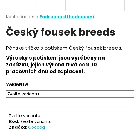
a
j
Průměrné
Neohodnoceno
Podrobnosti hodnocení
í
hodnocení
Český fousek breeds
produktu
t
je
?
0,0
z
Pánské tričko s potiskem Český fousek breeds.
5
hvězdiček.
Výrobky s potiskem jsou vyráběny na
zakázku, jejich výroba trvá cca. 10
HLEDAT
pracovních dnů od zaplacení.
VARIANTA
D
o
p
o
Zvolte variantu
r
Kód:
Zvolte variantu
Značka:
Goddog
u