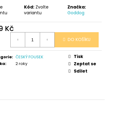
 V PORCELÁNU RŮŽE
te
Kód:
Zvolte
Značka:
antu
variantu
Goddog
9 Kč
ná
DO KOŠÍKU
:
Tisk
gorie
:
ČESKÝ FOUSEK
ka
:
2 roky
Zeptat se
Sdílet