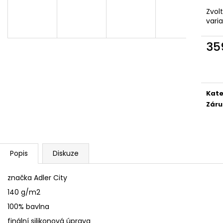
SÓJOVÁ SVÍČKA V PORCELÁNU ZELENÝ
SÓJOVÁ SVÍČKA
ČAJ
Zvol
400 Kč
vari
400 Kč
35
Měr
cena
Kate
Záru
Popis
Diskuze
značka Adler City
140 g/m2
100% bavlna
finální silikonová úprava