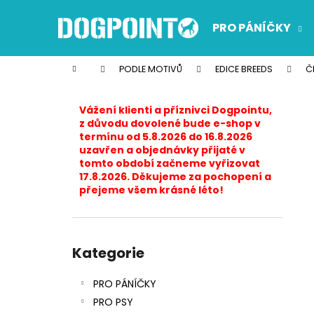
K
Přejít
na
o
PRO PÁNÍČKY
obsah
Zpět
Zpět
š
do
do
í
Domů
PODLE MOTIVŮ
EDICE BREEDS
Č
k
obchodu
obchodu
P
o
Vážení klienti a příznivci Dogpointu,
s
z důvodu dovolené bude e-shop v
termínu od 5.8.2026 do 16.8.2026
t
uzavřen a objednávky přijaté v
r
tomto období začneme vyřizovat
17.8.2026. Děkujeme za pochopení a
a
přejeme všem krásné léto!
n
n
í
Přeskočit
p
kategorie
Kategorie
a
PRO PÁNÍČKY
n
PRO PSY
e