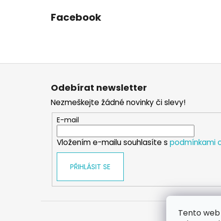
Facebook
Z
á
Odebírat newsletter
p
Nezmeškejte žádné novinky či slevy!
a
t
E-mail
í
Vložením e-mailu souhlasíte s
podmínkami o
PŘIHLÁSIT SE
Tento web 