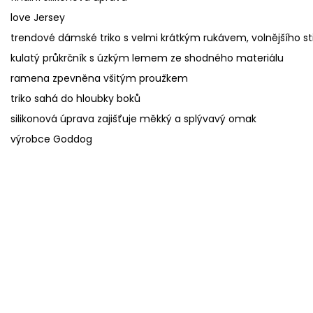
love Jersey
trendové dámské triko s velmi krátkým rukávem, volnějšího stři
kulatý průkrčník s úzkým lemem ze shodného materiálu
ramena zpevněna všitým proužkem
triko sahá do hloubky boků
silikonová úprava zajišťuje měkký a splývavý omak
výrobce Goddog