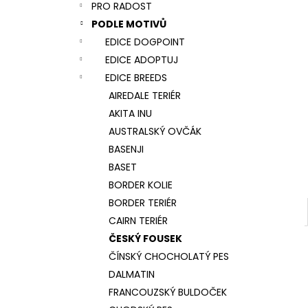
NÁRAMEK TLAPKA - ČERNÁ
PRO RADOST
l
159 Kč
PODLE MOTIVŮ
EDICE DOGPOINT
EDICE ADOPTUJ
EDICE BREEDS
AIREDALE TERIÉR
AKITA INU
AUSTRALSKÝ OVČÁK
BASENJI
BASET
BORDER KOLIE
BORDER TERIÉR
CAIRN TERIÉR
ČESKÝ FOUSEK
ČÍNSKÝ CHOCHOLATÝ PES
DALMATIN
FRANCOUZSKÝ BULDOČEK