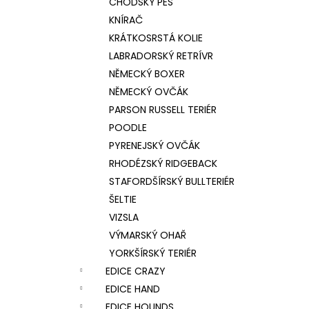
CHODSKÝ PES
KNÍRAČ
KRÁTKOSRSTÁ KOLIE
LABRADORSKÝ RETRÍVR
NĚMECKÝ BOXER
NĚMECKÝ OVČÁK
PARSON RUSSELL TERIÉR
POODLE
PYRENEJSKÝ OVČÁK
RHODÉZSKÝ RIDGEBACK
STAFORDŠÍRSKÝ BULLTERIÉR
ŠELTIE
VIZSLA
VÝMARSKÝ OHAŘ
YORKŠÍRSKÝ TERIÉR
EDICE CRAZY
EDICE HAND
EDICE HOUNDS