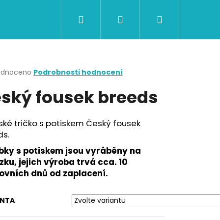
Hledat
Přihlášení
Nákupní
CERTIFIKÁTY A POUKAZY
BAZAR
Obch
košík
rné
odnoceno
Podrobnosti hodnocení
cení
ský fousek breeds
ktu
ké tričko s potiskem Český fousek
ds.
ček.
bky s potiskem jsou vyráběny na
ku, jejich výroba trvá cca. 10
ovních dnů od zaplacení.
Následující
ANTA