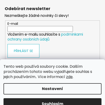
á
Odebírat newsletter
p
Nezmeškejte žádné novinky či slevy!
a
t
E-mail
í
Vložením e-mailu souhlasíte s
podmínkami
ochrany osobních údajů
PŘIHLÁSIT SE
Tento web používá soubory cookie. Dalším
procházením tohoto webu vyjadřujete souhlas s
WEB
FACEBOOK
INSTAGRAM
YOUTUBE
jejich používáním.. Více informací
zde
.
Nastavení
Vytvořil Shoptet
Copyright 2026
eshop.dog-point
. Všechna práva
Souhlasím
vyhrazena.
Upravit nastavení cookies