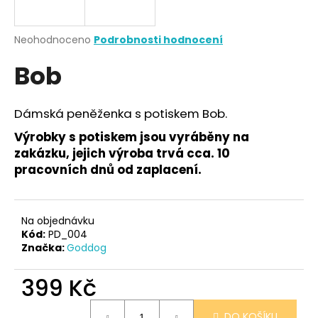
a
j
Průměrné
Neohodnoceno
Podrobnosti hodnocení
í
hodnocení
Bob
produktu
t
je
?
0,0
z
Dámská peněženka s potiskem Bob.
5
hvězdiček.
Výrobky s potiskem jsou vyráběny na
zakázku, jejich výroba trvá cca. 10
HLEDAT
pracovních dnů od zaplacení.
Na objednávku
D
Kód:
PD_004
o
Značka:
Goddog
p
o
399 Kč
r
u
Měrná
DO KOŠÍKU