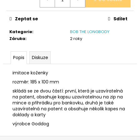
č
cena:
u
j
Zeptat se
Sdílet
e
m
Kategorie
:
BOB THE LONGBODY
e
Záruka
:
2 roky
PONOŽKY
Popis
Diskuze
ČERNÉ
32-
35
imitace koženky
150
rozměr: 185 x 100 mm
Kč
skládá se ze dvou částí: první, která je uzavíratelná
na patent, obsahuje kapsu uzavíratelnou na zip na
mince a přihrádku pro bankovku, druhá je také
uzavíratelná na patent a obsahuje několik kapes na
doklady a karty
výrobce Goddog
Z