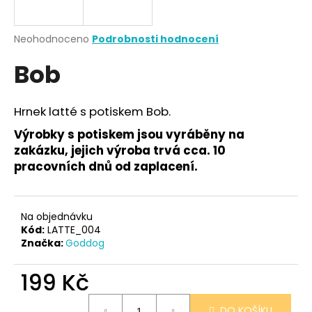
a
j
Průměrné
Neohodnoceno
Podrobnosti hodnocení
í
hodnocení
Bob
produktu
t
je
?
0,0
z
Hrnek latté s potiskem Bob.
5
hvězdiček.
Výrobky s potiskem jsou vyráběny na
zakázku, jejich výroba trvá cca. 10
HLEDAT
pracovních dnů od zaplacení.
Na objednávku
D
Kód:
LATTE_004
o
Značka:
Goddog
p
o
199 Kč
r
u
Měrná
DO KOŠÍKU