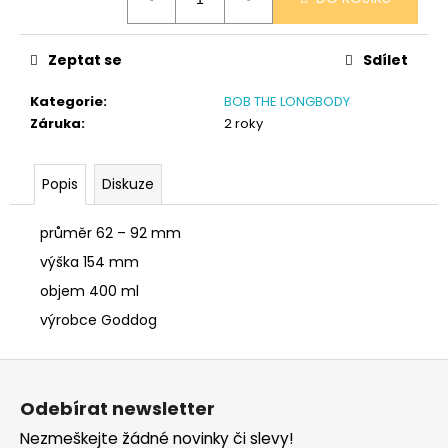
č
cena:
u
j
Zeptat se
Sdílet
e
m
Kategorie
:
BOB THE LONGBODY
e
Záruka
:
2 roky
SÓJOVÁ
Popis
Diskuze
SVÍČKA
V
PORCELÁNU
průměr 62 – 92 mm
ZELENÝ
ČAJ
výška 154 mm
400
objem 400 ml
Kč
výrobce Goddog
Z
á
Odebírat newsletter
p
Nezmeškejte žádné novinky či slevy!