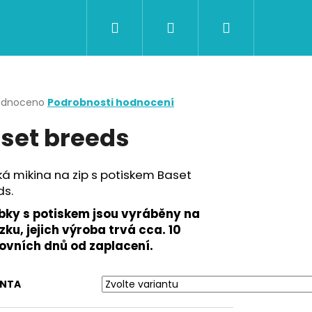
Hledat
Přihlášení
Nákupní
CERTIFIKÁTY A POUKAZY
BAZAR
Obch
košík
rné
odnoceno
Podrobnosti hodnocení
cení
set breeds
ktu
á mikina na zip s potiskem Baset
ds.
ček.
bky s potiskem jsou vyráběny na
ku, jejich výroba trvá cca. 10
ovních dnů od zaplacení.
Následující
ANTA