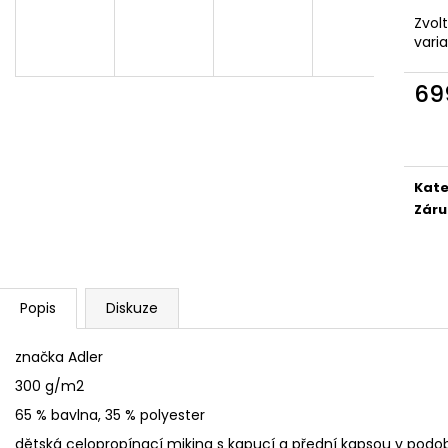
YORKŠÍRSKÝ TERIÉR BREEDS
I WILL LOVE YOU
Zvol
439 Kč
359 Kč
vari
69
Měr
cena
Kate
Záru
Popis
Diskuze
značka Adler
300 g/m2
65 % bavlna, 35 % polyester
dětská celopropínací mikina s kapucí a přední kapsou v podob