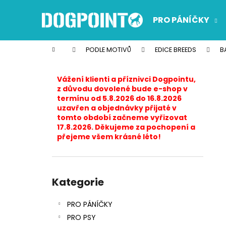
K
Přejít
na
o
PRO PÁNÍČKY
obsah
Zpět
Zpět
š
do
do
í
Domů
PODLE MOTIVŮ
EDICE BREEDS
B
k
obchodu
obchodu
P
o
Vážení klienti a příznivci Dogpointu,
s
z důvodu dovolené bude e-shop v
termínu od 5.8.2026 do 16.8.2026
t
uzavřen a objednávky přijaté v
r
tomto období začneme vyřizovat
17.8.2026. Děkujeme za pochopení a
a
přejeme všem krásné léto!
n
n
í
Přeskočit
p
kategorie
Kategorie
a
PRO PÁNÍČKY
n
PRO PSY
e