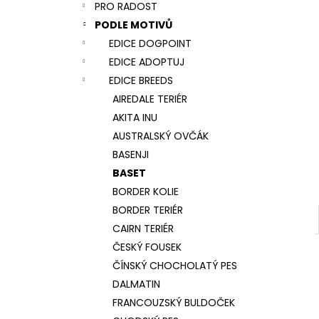
NÁRAMEK TLAPKA - ČERNÁ
PRO RADOST
l
159 Kč
PODLE MOTIVŮ
EDICE DOGPOINT
EDICE ADOPTUJ
EDICE BREEDS
AIREDALE TERIÉR
AKITA INU
AUSTRALSKÝ OVČÁK
BASENJI
BASET
BORDER KOLIE
BORDER TERIÉR
CAIRN TERIÉR
ČESKÝ FOUSEK
ČÍNSKÝ CHOCHOLATÝ PES
DALMATIN
FRANCOUZSKÝ BULDOČEK