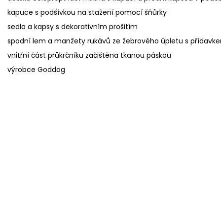
kapuce s podšívkou na stažení pomocí šňůrky
sedla a kapsy s dekorativním prošitím
spodní lem a manžety rukávů ze žebrového úpletu s přídavk
vnitřní část průkrčníku začištěna tkanou páskou
výrobce Goddog