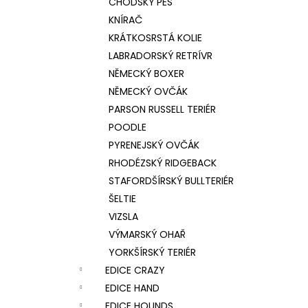
CHODSKÝ PES
KNÍRAČ
KRÁTKOSRSTÁ KOLIE
LABRADORSKÝ RETRÍVR
NĚMECKÝ BOXER
NĚMECKÝ OVČÁK
PARSON RUSSELL TERIÉR
POODLE
PYRENEJSKÝ OVČÁK
RHODÉZSKÝ RIDGEBACK
STAFORDŠÍRSKÝ BULLTERIÉR
ŠELTIE
VIZSLA
VÝMARSKÝ OHAŘ
YORKŠÍRSKÝ TERIÉR
EDICE CRAZY
EDICE HAND
EDICE HOUNDS