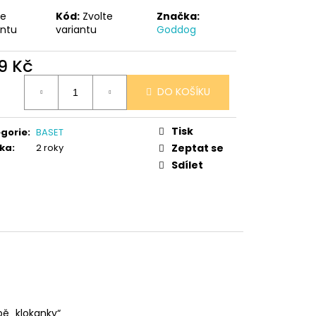
te
Kód:
Zvolte
Značka:
antu
variantu
Goddog
9 Kč
ná
DO KOŠÍKU
:
Tisk
gorie
:
BASET
ka
:
2 roky
Zeptat se
Sdílet
ě „klokanky“