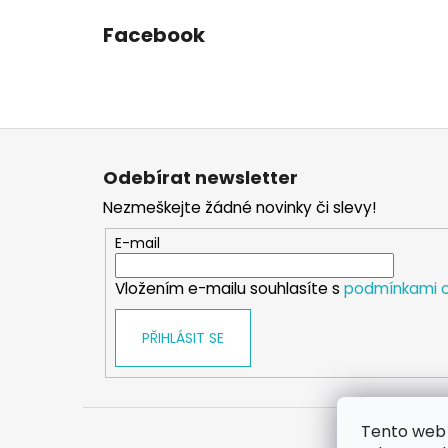
Facebook
Z
á
Odebírat newsletter
p
Nezmeškejte žádné novinky či slevy!
a
t
E-mail
í
Vložením e-mailu souhlasíte s
podmínkami o
PŘIHLÁSIT SE
Tento web 