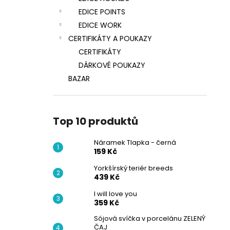
EDICE POINTS
EDICE WORK
CERTIFIKÁTY A POUKAZY
CERTIFIKÁTY
DÁRKOVÉ POUKAZY
BAZAR
Top 10 produktů
Náramek Tlapka - černá
159 Kč
Yorkšírský teriér breeds
439 Kč
I will love you
359 Kč
Sójová svíčka v porcelánu ZELENÝ
ČAJ