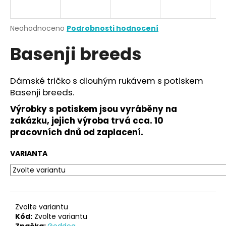
a
j
Průměrné
Neohodnoceno
Podrobnosti hodnocení
í
hodnocení
Basenji breeds
produktu
t
je
?
0,0
z
Dámské tričko s dlouhým rukávem s potiskem
5
Basenji breeds.
hvězdiček.
Výrobky s potiskem jsou vyráběny na
HLEDAT
zakázku, jejich výroba trvá cca. 10
pracovních dnů od zaplacení.
VARIANTA
D
o
p
o
r
Zvolte variantu
u
Kód:
Zvolte variantu
Značka:
Goddog