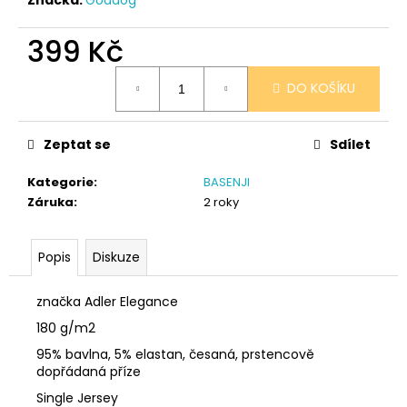
č
u
j
399 Kč
e
Měrná
m
DO KOŠÍKU
cena:
e
Zeptat se
Sdílet
PONOŽKY
ČERNÉ
Kategorie
:
BASENJI
32-
35
Záruka
:
2 roky
150
Kč
Popis
Diskuze
značka Adler Elegance
180 g/m2
95% bavlna, 5% elastan, česaná, prstencově
dopřádaná příze
Single Jersey