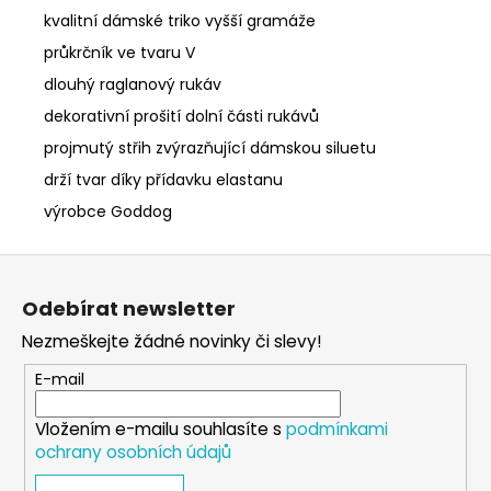
kvalitní dámské triko vyšší gramáže
průkrčník ve tvaru V
dlouhý raglanový rukáv
dekorativní prošití dolní části rukávů
projmutý střih zvýrazňující dámskou siluetu
drží tvar díky přídavku elastanu
výrobce Goddog
Z
á
Odebírat newsletter
p
Nezmeškejte žádné novinky či slevy!
a
t
E-mail
í
Vložením e-mailu souhlasíte s
podmínkami
ochrany osobních údajů