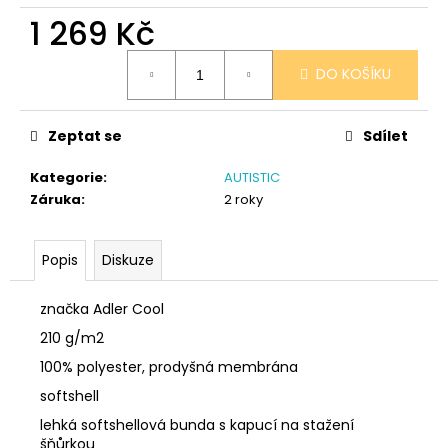
č
1 269 Kč
u
j
Měrná
e
DO KOŠÍKU
cena:
m
e
Zeptat se
Sdílet
SÓJOVÁ
Kategorie
:
AUTISTIC
SVÍČKA
Záruka
:
2 roky
V
PORCELÁNU
CITRON
Popis
Diskuze
400
Kč
značka Adler Cool
210 g/m2
100% polyester, prodyšná membrána
softshell
lehká softshellová bunda s kapucí na stažení
šňůrkou