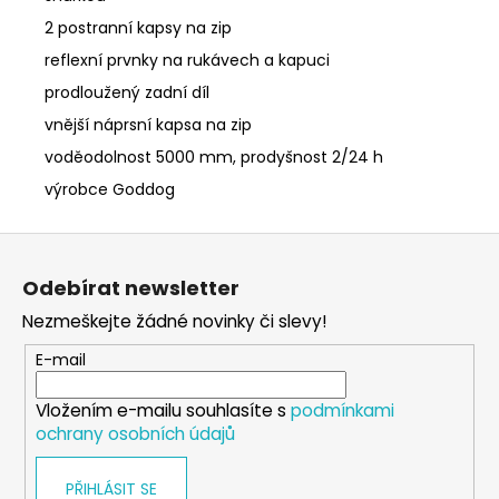
2 postranní kapsy na zip
reflexní prvnky na rukávech a kapuci
prodloužený zadní díl
vnější náprsní kapsa na zip
voděodolnost 5000 mm, prodyšnost 2/24 h
výrobce Goddog
Z
á
Odebírat newsletter
p
Nezmeškejte žádné novinky či slevy!
a
t
E-mail
í
Vložením e-mailu souhlasíte s
podmínkami
ochrany osobních údajů
PŘIHLÁSIT SE