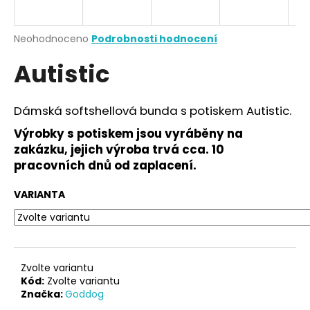
a
j
Průměrné
Neohodnoceno
Podrobnosti hodnocení
í
hodnocení
Autistic
produktu
t
je
?
0,0
z
Dámská softshellová bunda s potiskem Autistic.
5
hvězdiček.
Výrobky s potiskem jsou vyráběny na
zakázku, jejich výroba trvá cca. 10
HLEDAT
pracovních dnů od zaplacení.
VARIANTA
D
o
p
o
Zvolte variantu
r
Kód:
Zvolte variantu
Značka:
Goddog
u