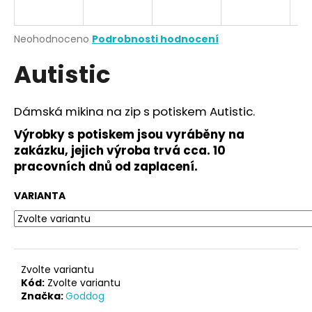
a
j
Průměrné
Neohodnoceno
Podrobnosti hodnocení
í
hodnocení
Autistic
produktu
t
je
?
0,0
z
Dámská mikina na zip s potiskem Autistic.
5
hvězdiček.
Výrobky s potiskem jsou vyráběny na
zakázku, jejich výroba trvá cca. 10
HLEDAT
pracovních dnů od zaplacení.
VARIANTA
D
o
p
o
Zvolte variantu
r
Kód:
Zvolte variantu
Značka:
Goddog
u