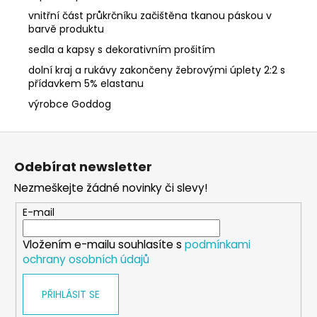
vnitřní část průkrčníku začištěna tkanou páskou v
barvě produktu
sedla a kapsy s dekorativním prošitím
dolní kraj a rukávy zakončeny žebrovými úplety 2:2 s
přídavkem 5% elastanu
výrobce Goddog
Z
á
Odebírat newsletter
p
Nezmeškejte žádné novinky či slevy!
a
t
E-mail
í
Vložením e-mailu souhlasíte s
podmínkami
ochrany osobních údajů
PŘIHLÁSIT SE