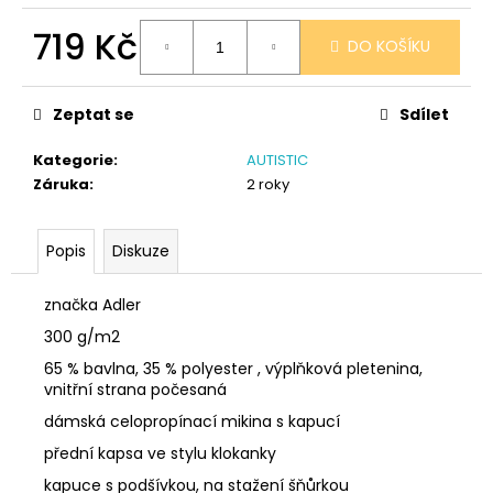
č
u
719 Kč
DO KOŠÍKU
j
e
Měrná
cena:
m
Zeptat se
Sdílet
e
Kategorie
:
AUTISTIC
Záruka
:
2 roky
SÓJOVÁ
SVÍČKA
V
PORCELÁNU
Popis
Diskuze
MELOUN
A
MALINA
značka Adler
400
300 g/m2
Kč
65 % bavlna, 35 % polyester , výplňková pletenina,
vnitřní strana počesaná
dámská celopropínací mikina s kapucí
přední kapsa ve stylu klokanky
kapuce s podšívkou, na stažení šňůrkou