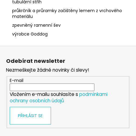
tubulární střih
průkrčník a průramky začištěny lemem z vrchového
materiálu
zpevněný ramenní šev
výrobce Goddog
Z
á
Odebírat newsletter
p
Nezmeškejte žádné novinky či slevy!
a
t
E-mail
í
Vložením e-mailu souhlasíte s
podmínkami
ochrany osobních údajů
PŘIHLÁSIT SE