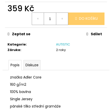
č
359 Kč
u
j
Měrná
e
DO KOŠÍKU
cena:
m
e
Zeptat se
Sdílet
SÓJOVÁ
Kategorie
:
AUTISTIC
SVÍČKA
Záruka
:
2 roky
V
PORCELÁNU
RŮŽE
Popis
Diskuze
400
Kč
značka Adler Core
160 g/m2
100% bavlna
Single Jersey
pánské tílko střední gramáže