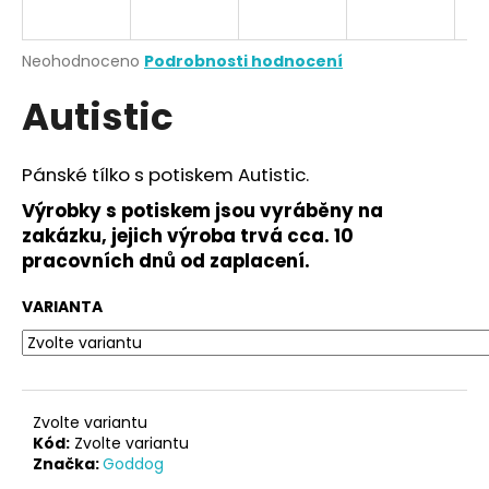
a
j
Průměrné
Neohodnoceno
Podrobnosti hodnocení
í
hodnocení
Autistic
produktu
t
je
?
0,0
z
Pánské tílko s potiskem Autistic.
5
hvězdiček.
Výrobky s potiskem jsou vyráběny na
zakázku, jejich výroba trvá cca. 10
HLEDAT
pracovních dnů od zaplacení.
VARIANTA
D
o
p
o
Zvolte variantu
r
Kód:
Zvolte variantu
Značka:
Goddog
u