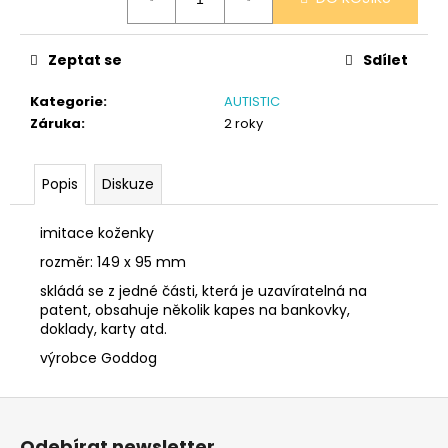
č
cena:
u
j
Zeptat se
Sdílet
e
m
Kategorie
:
AUTISTIC
e
Záruka
:
2 roky
SÓJOVÁ
Popis
Diskuze
SVÍČKA
V
PORCELÁNU
imitace koženky
RŮŽE
rozměr: 149 x 95 mm
400
Kč
skládá se z jedné části, která je uzavíratelná na
patent, obsahuje několik kapes na bankovky,
doklady, karty atd.
výrobce Goddog
Z
á
Odebírat newsletter