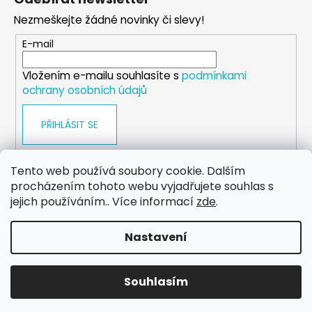
p
Nezmeškejte žádné novinky či slevy!
a
t
E-mail
í
Vložením e-mailu souhlasíte s
podmínkami
ochrany osobních údajů
PŘIHLÁSIT SE
Tento web používá soubory cookie. Dalším
procházením tohoto webu vyjadřujete souhlas s
WEB
FACEBOOK
INSTAGRAM
YOUTUBE
jejich používáním.. Více informací
zde
.
Nastavení
Vytvořil Shoptet
Copyright 2026
eshop.dog-point
. Všechna práva
Souhlasím
vyhrazena.
Upravit nastavení cookies