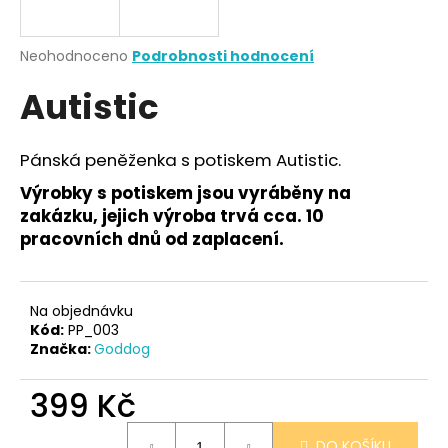
a
j
Průměrné
Neohodnoceno
Podrobnosti hodnocení
í
hodnocení
Autistic
produktu
t
je
?
0,0
z
Pánská peněženka s potiskem Autistic.
5
hvězdiček.
Výrobky s potiskem jsou vyráběny na
zakázku, jejich výroba trvá cca. 10
HLEDAT
pracovních dnů od zaplacení.
Na objednávku
D
Kód:
PP_003
o
Značka:
Goddog
p
o
399 Kč
r
u
Měrná
DO KOŠÍKU