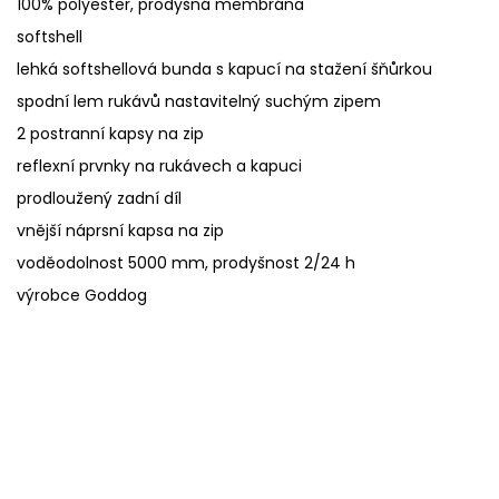
100% polyester, prodyšná membrána
softshell
lehká softshellová bunda s kapucí na stažení šňůrkou
spodní lem rukávů nastavitelný suchým zipem
2 postranní kapsy na zip
reflexní prvnky na rukávech a kapuci
prodloužený zadní díl
vnější náprsní kapsa na zip
voděodolnost 5000 mm, prodyšnost 2/24 h
výrobce Goddog