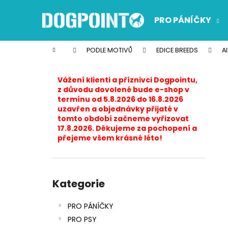
K
Přejít
na
o
PRO PÁNÍČKY
obsah
Zpět
Zpět
š
do
do
í
Domů
PODLE MOTIVŮ
EDICE BREEDS
A
k
obchodu
obchodu
P
o
Vážení klienti a příznivci Dogpointu,
s
z důvodu dovolené bude e-shop v
termínu od 5.8.2026 do 16.8.2026
t
uzavřen a objednávky přijaté v
r
tomto období začneme vyřizovat
17.8.2026. Děkujeme za pochopení a
a
přejeme všem krásné léto!
n
n
í
Přeskočit
p
kategorie
Kategorie
a
PRO PÁNÍČKY
n
PRO PSY
e