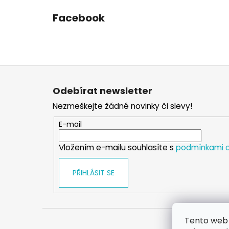
Facebook
Z
á
Odebírat newsletter
p
Nezmeškejte žádné novinky či slevy!
a
t
E-mail
í
Vložením e-mailu souhlasíte s
podmínkami o
PŘIHLÁSIT SE
Tento web 