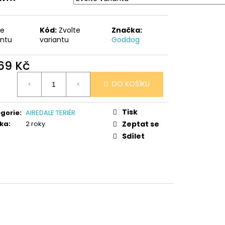
 V PORCELÁNU RŮŽE
te
Kód:
Zvolte
Značka:
antu
variantu
Goddog
369 Kč
ná
DO KOŠÍKU
:
Tisk
gorie
:
AIREDALE TERIÉR
ka
:
2 roky
Zeptat se
Sdílet