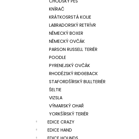
CHODSKÝ PES
KNÍRAČ
KRÁTKOSRSTÁ KOLIE
LABRADORSKÝ RETRÍVR
NĚMECKÝ BOXER
NĚMECKÝ OVČÁK
PARSON RUSSELL TERIÉR
POODLE
PYRENEJSKÝ OVČÁK
RHODÉZSKÝ RIDGEBACK
STAFORDŠÍRSKÝ BULLTERIÉR
ŠELTIE
VIZSLA
VÝMARSKÝ OHAŘ
YORKŠÍRSKÝ TERIÉR
EDICE CRAZY
EDICE HAND
EDICE HOUNDS