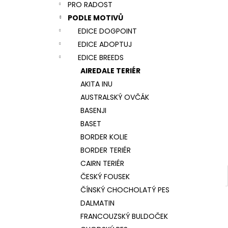
NÁRAMEK TLAPKA - ČERNÁ
PRO RADOST
l
159 Kč
PODLE MOTIVŮ
EDICE DOGPOINT
EDICE ADOPTUJ
EDICE BREEDS
AIREDALE TERIÉR
AKITA INU
AUSTRALSKÝ OVČÁK
BASENJI
BASET
BORDER KOLIE
BORDER TERIÉR
CAIRN TERIÉR
ČESKÝ FOUSEK
ČÍNSKÝ CHOCHOLATÝ PES
DALMATIN
FRANCOUZSKÝ BULDOČEK