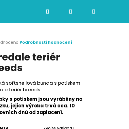
Hledat
Přihlášení
Nákupní
CERTIFIKÁTY A POUKAZY
BAZAR
Obch
košík
rné
odnoceno
Podrobnosti hodnocení
cení
redale teriér
ktu
eeds
ček.
ká softshellová bunda s potiskem
ale teriér breeds.
bky s potiskem jsou vyráběny na
ku, jejich výroba trvá cca. 10
ovních dnů od zaplacení.
Následující
ANTA