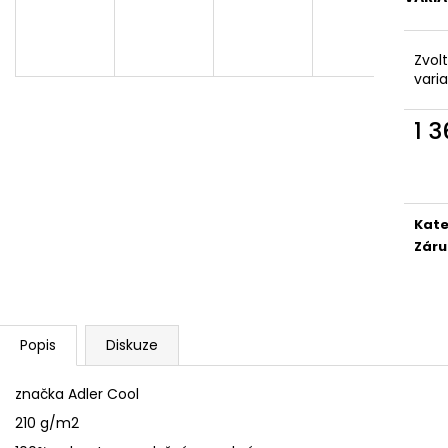
SÓJOVÁ SVÍČKA V PORCELÁNU ZELENÝ
SÓJOVÁ SVÍČKA
ČAJ
400 Kč
400 Kč
Zvol
vari
1 
Měr
cena
Kate
Záru
Popis
Diskuze
značka Adler Cool
210 g/m2