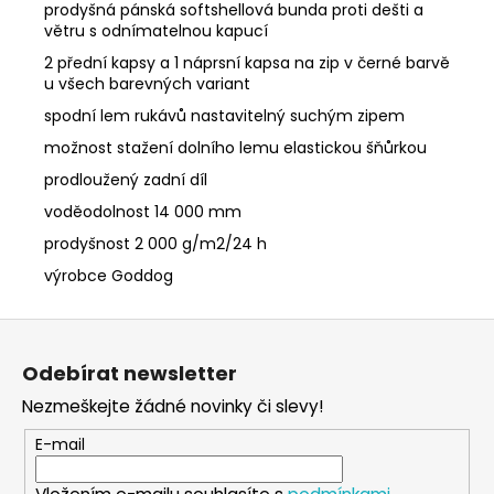
prodyšná pánská softshellová bunda proti dešti a
větru s odnímatelnou kapucí
2 přední kapsy a 1 náprsní kapsa na zip v černé barvě
u všech barevných variant
spodní lem rukávů nastavitelný suchým zipem
možnost stažení dolního lemu elastickou šňůrkou
prodloužený zadní díl
voděodolnost 14 000 mm
prodyšnost 2 000 g/m2/24 h
výrobce Goddog
Z
á
Odebírat newsletter
p
Nezmeškejte žádné novinky či slevy!
a
t
E-mail
í