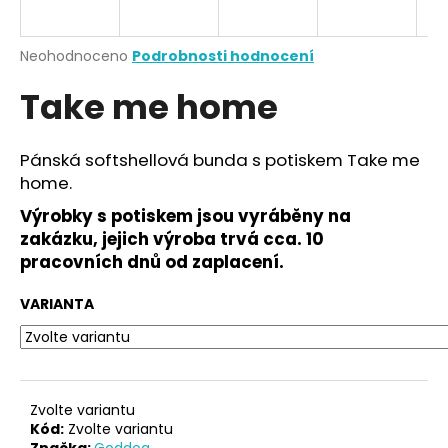
a
j
Průměrné
Neohodnoceno
Podrobnosti hodnocení
í
hodnocení
Take me home
produktu
t
je
?
0,0
z
Pánská softshellová bunda s potiskem Take me
5
home.
hvězdiček.
Výrobky s potiskem jsou vyráběny na
HLEDAT
zakázku, jejich výroba trvá cca. 10
pracovních dnů od zaplacení.
VARIANTA
D
o
p
o
r
Zvolte variantu
u
Kód:
Zvolte variantu
Značka:
Goddog