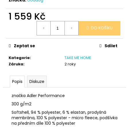
č
u
j
1 559 Kč
e
Měrná
m
DO KOŠÍKU
cena:
e
Zeptat se
Sdílet
SÓJOVÁ
SVÍČKA
Kategorie
:
TAKE ME HOME
V
PORCELÁNU
Záruka
:
2 roky
BORŮVKA
400
Kč
Popis
Diskuze
značka Adler Performance
300 g/m2
Softshell, 94 % polyester, 6 % elastan, prodyšná
membrána, 100 % polyester - micro fleece, podšívka
na předním díle 100 % polyester