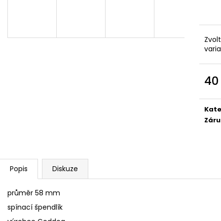
SÓJOVÁ SVÍČKA V PORCELÁNU ZELENÝ
SÓJOVÁ SVÍČKA
ČAJ
400 Kč
400 Kč
Zvol
vari
40
Měr
cena
Kate
Záru
Popis
Diskuze
průměr 58 mm
spínací špendlík