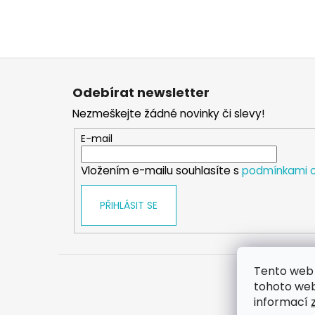
Z
á
Odebírat newsletter
p
Nezmeškejte žádné novinky či slevy!
a
t
E-mail
í
Vložením e-mailu souhlasíte s
podmínkami o
PŘIHLÁSIT SE
Tento web 
tohoto webu
informací