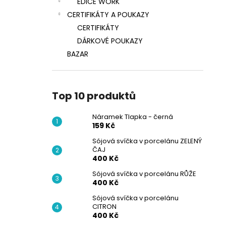
EDICE WORK
CERTIFIKÁTY A POUKAZY
CERTIFIKÁTY
DÁRKOVÉ POUKAZY
BAZAR
Top 10 produktů
Náramek Tlapka - černá
159 Kč
Sójová svíčka v porcelánu ZELENÝ
ČAJ
400 Kč
Sójová svíčka v porcelánu RŮŽE
400 Kč
Sójová svíčka v porcelánu
CITRON
400 Kč