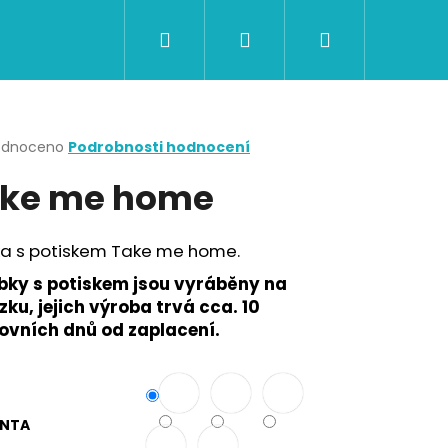
Hledat
Přihlášení
Nákupní
CERTIFIKÁTY A POUKAZY
BAZAR
Obch
košík
rné
odnoceno
Podrobnosti hodnocení
cení
ke me home
ktu
ka s potiskem Take me home.
ček.
bky s potiskem jsou vyráběny na
ku, jejich výroba trvá cca. 10
ovních dnů od zaplacení.
Následující
ANTA