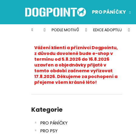
K
Přejít
na
o
PRO PÁNÍČKY
obsah
Zpět
Zpět
š
do
do
í
Domů
PODLE MOTIVŮ
EDICE ADOPTUJ
k
obchodu
obchodu
P
o
Vážení klienti a příznivci Dogpointu,
s
z důvodu dovolené bude e-shop v
termínu od 5.8.2026 do 16.8.2026
t
uzavřen a objednávky přijaté v
r
tomto období začneme vyřizovat
17.8.2026. Děkujeme za pochopení a
a
přejeme všem krásné léto!
n
n
í
Přeskočit
p
kategorie
Kategorie
a
PRO PÁNÍČKY
n
PRO PSY
e