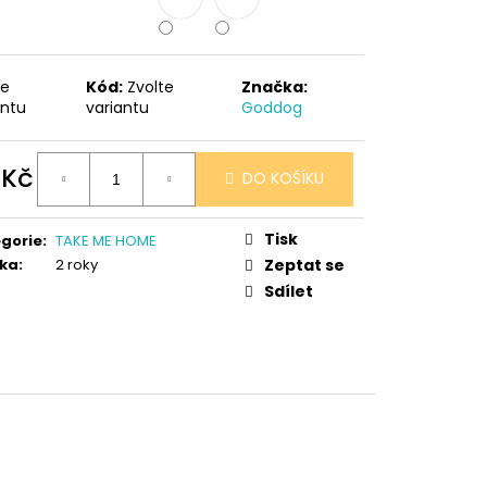
 V PORCELÁNU RŮŽE
te
Kód:
Zvolte
Značka:
antu
variantu
Goddog
 Kč
DO KOŠÍKU
ná
:
Tisk
gorie
:
TAKE ME HOME
ka
:
2 roky
Zeptat se
Sdílet