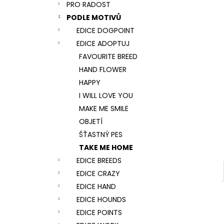
NÁRAMEK TLAPKA - ČERNÁ
PRO RADOST
l
159 Kč
PODLE MOTIVŮ
EDICE DOGPOINT
EDICE ADOPTUJ
FAVOURITE BREED
HAND FLOWER
HAPPY
I WILL LOVE YOU
MAKE ME SMILE
OBJETÍ
ŠŤASTNÝ PES
TAKE ME HOME
EDICE BREEDS
EDICE CRAZY
EDICE HAND
EDICE HOUNDS
EDICE POINTS