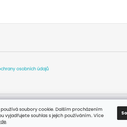
chrany osobních údajů
používá soubory cookie. Dalším procházením
S
WEB
FACEBOOK
INSTAGRAM
YOUTUBE
 vyjadřujete souhlas s jejich používáním.. Více
zde
.