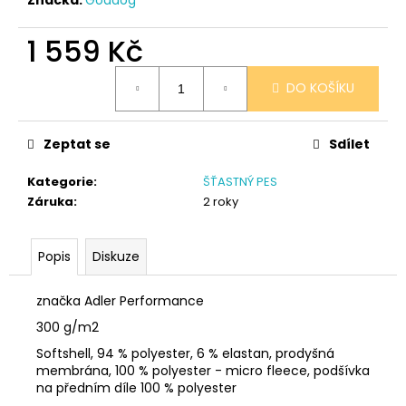
č
u
j
1 559 Kč
e
Měrná
m
DO KOŠÍKU
cena:
e
Zeptat se
Sdílet
SÓJOVÁ
SVÍČKA
Kategorie
:
ŠŤASTNÝ PES
V
PORCELÁNU
Záruka
:
2 roky
CITRON
400
Kč
Popis
Diskuze
značka Adler Performance
300 g/m2
Softshell, 94 % polyester, 6 % elastan, prodyšná
membrána, 100 % polyester - micro fleece, podšívka
na předním díle 100 % polyester