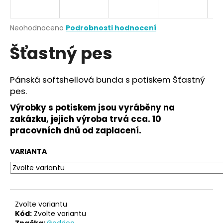
a
j
Průměrné
Neohodnoceno
Podrobnosti hodnocení
í
hodnocení
Šťastný pes
produktu
t
je
?
0,0
z
Pánská softshellová bunda s potiskem Šťastný
5
pes.
hvězdiček.
Výrobky s potiskem jsou vyráběny na
HLEDAT
zakázku, jejich výroba trvá cca. 10
pracovních dnů od zaplacení.
VARIANTA
D
o
p
o
r
Zvolte variantu
u
Kód:
Zvolte variantu
Značka:
Goddog