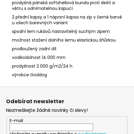
prodyšná pánská softshellová bunda proti dešti a
větru s odnímatelnou kapucí
2 přední kapsy a 1 náprsní kapsa na zip v černé barvě
u všech barevných variant
spodní lem rukávů nastavitelný suchým zipem
možnost stažení dolního lemu elastickou šňůrkou
prodloužený zadní díl
voděodolnost 14 000 mm
prodyšnost 2 000 g/m2/24 h
výrobce Goddog
Z
á
Odebírat newsletter
p
Nezmeškejte žádné novinky či slevy!
a
t
E-mail
í